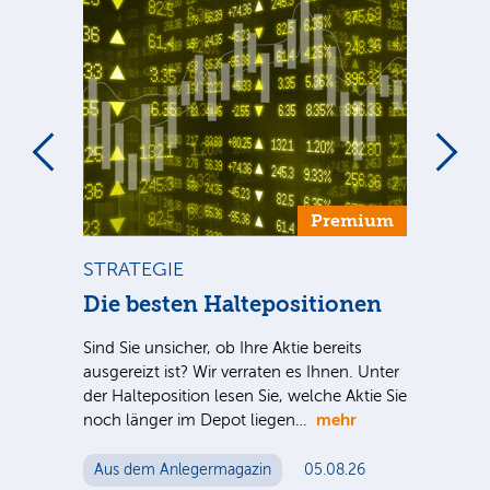
um
Premium
STRATEGIE
ST
Die besten Haltepositionen
Di
Ve
Sind Sie unsicher, ob Ihre Aktie bereits
ausgereizt ist? Wir verraten es Ihnen. Unter
Sind
der Halteposition lesen Sie, welche Aktie Sie
ausg
mehr
noch länger im Depot liegen…
der 
noc
Aus dem Anlegermagazin
05.08.26