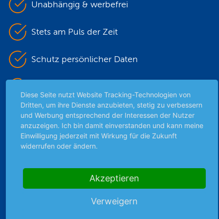
Unabhängig & werbefrei
Stets am Puls der Zeit
Schutz persönlicher Daten
Sicher mit SSL-Verschlüsselung
Diese Seite nutzt Website Tracking-Technologien von
Dritten, um ihre Dienste anzubieten, stetig zu verbessern
und Werbung entsprechend der Interessen der Nutzer
Highlights
anzuzeigen. Ich bin damit einverstanden und kann meine
Einwilligung jederzeit mit Wirkung für die Zukunft
Archiv
widerrufen oder ändern.
Börsenbericht
Börsengerüchte
Akzeptieren
Börsengespräche
Börsennews
Verweigern
Favoriten