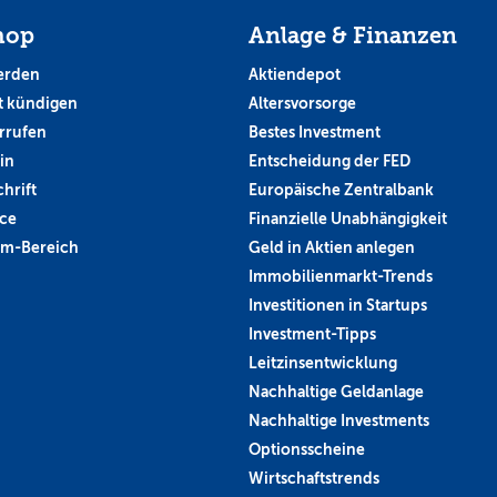
hop
Anlage & Finanzen
erden
Aktiendepot
 kündigen
Altersvorsorge
rrufen
Bestes Investment
in
Entscheidung der FED
hrift
Europäische Zentralbank
ce
Finanzielle Unabhängigkeit
um-Bereich
Geld in Aktien anlegen
Immobilienmarkt-Trends
Investitionen in Startups
Investment-Tipps
Leitzinsentwicklung
Nachhaltige Geldanlage
Nachhaltige Investments
Optionsscheine
Wirtschaftstrends