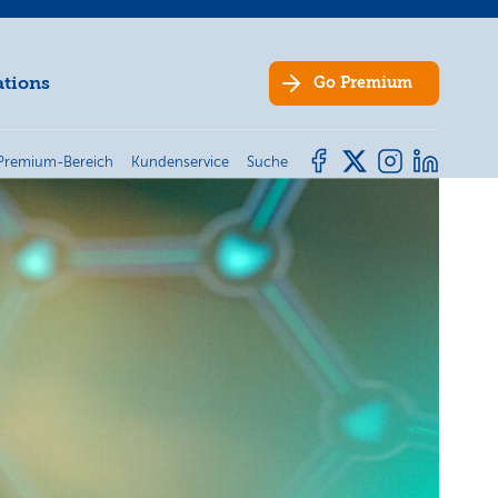
ations
Go
Premium
Premium-Bereich
Kundenservice
Suche