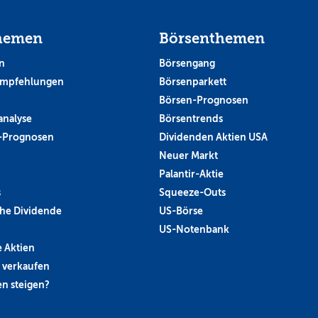
hemen
Börsenthemen
n
Börsengang
empfehlungen
Börsenparkett
Börsen-Prognosen
analyse
Börsentrends
-Prognosen
Dividenden Aktien USA
Neuer Markt
Palantir-Aktie
s
Squeeze-Outs
he Dividende
US-Börse
US-Notenbank
 Aktien
 verkaufen
n steigen?