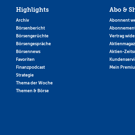
Highlights
Abo & S
Archiv
Abonnent w
Börsenbericht
Abonnement
Börsengerüchte
Vertrag wide
Börsengespräche
Aktienmagaz
Börsennews
Aktien-Zeitsc
Favoriten
Kundenservi
Finanzpodcast
Mein Premi
Strategie
Thema der Woche
Themen & Börse