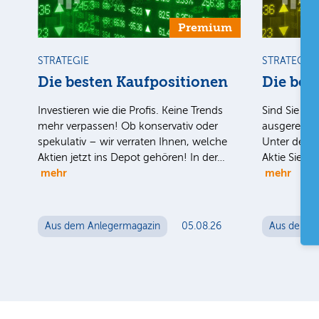
Premium
STRATEGIE
STRATEGIE
Die besten Kaufpositionen
Die bes
Investieren wie die Profis. Keine Trends
Sind Sie uns
mehr verpassen! Ob konservativ oder
ausgereizt i
spekulativ – wir verraten Ihnen, welche
Unter der H
Aktien jetzt ins Depot gehören! In der…
Aktie Sie n
mehr
mehr
Aus dem Anlegermagazin
05.08.26
Aus dem A