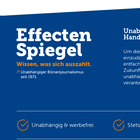
Unab
Hand
Um die
einzud
entfach
Zukunft
unabhä
verantw
Unabhängig & werbefrei
Stet