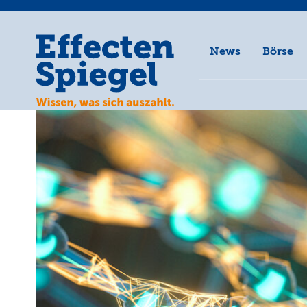
News
Börse