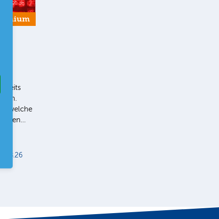
remium
bereits
Ihnen.
ie, welche
 liegen…
5.08.26