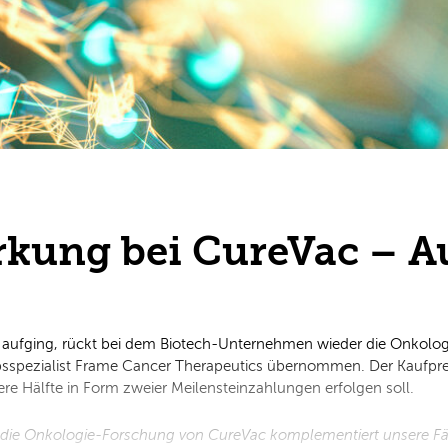
ärkung bei CureVac – 
t aufging, rückt bei dem Biotech-Unternehmen wieder die Onkolog
bsspezialist Frame Cancer Therapeutics übernommen. Der Kaufprei
re Hälfte in Form zweier Meilensteinzahlungen erfolgen soll.
n die Onkologie-Forschung von CureVac komplementiert unsere Fäh