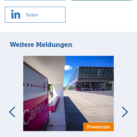
Teilen
Weitere Meldungen
um
Premium