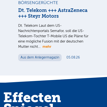
BÖRSENGERÜCHTE
ST
Dt. Telekom +++ AstraZeneca
Di
+++ Steyr Motors
Sind
ausg
Dt. Telekom Laut dem US-
der 
nter
Nachrichtenportals Semafor, soll die US-
noc
e Sie
Telekom-Tochter T-Mobile US die Pläne für
eine mögliche Fusion mit der deutschen
mehr
Mutter nicht…
Au
Aus dem Anlegermagazin
05.08.26