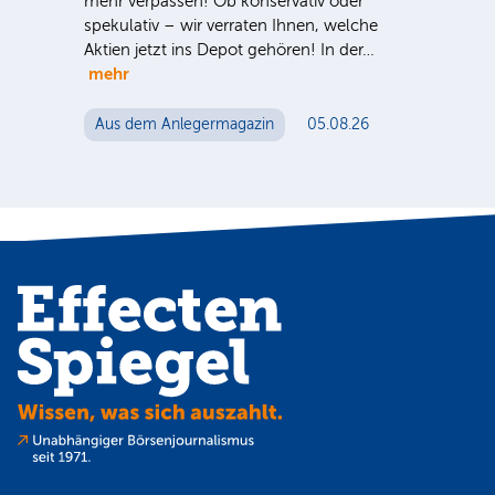
nter
mehr verpassen! Ob konservativ oder
Dt.
e Sie
spekulativ – wir verraten Ihnen, welche
Nac
Aktien jetzt ins Depot gehören! In der…
Tel
mehr
ein
Mut
Aus dem Anlegermagazin
05.08.26
Au