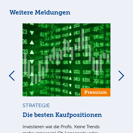
Weitere Meldungen
um
Premium
STRATEGIE
BÖ
n
Die besten Kaufpositionen
Dt
++
Investieren wie die Profis. Keine Trends