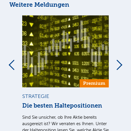
Weitere Meldungen
um
Premium
STRATEGIE
BÖ
Die besten Haltepositionen
Dt
++
Sind Sie unsicher, ob Ihre Aktie bereits
ausgereizt ist? Wir verraten es Ihnen. Unter
Dt.
der Halteposition lesen Sie, welche Aktie Sie
nter
Nac