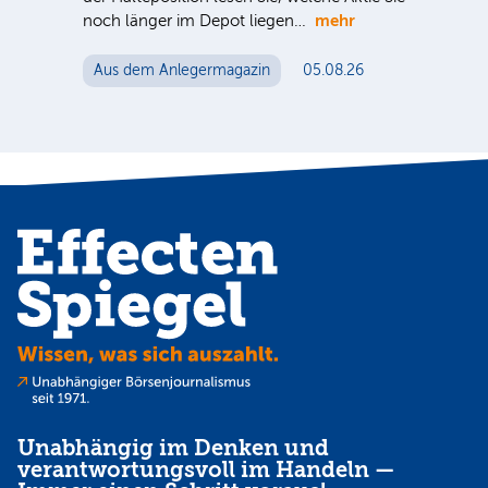
mehr
noch länger im Depot liegen…
e Sie
Tel
ein
Aus dem Anlegermagazin
05.08.26
Mut
Au
Unabhängig im Denken und
verantwortungsvoll im Handeln —