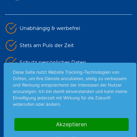
Unabhängig & werbefrei
Stets am Puls der Zeit
Schutz persönlicher Daten
Diese Seite nutzt Website Tracking-Technologien von
Dritten, um ihre Dienste anzubieten, stetig zu verbessern
Sicher mit SSL-Verschlüsselung
und Werbung entsprechend der Interessen der Nutzer
anzuzeigen. Ich bin damit einverstanden und kann meine
Einwilligung jederzeit mit Wirkung für die Zukunft
Highlights
widerrufen oder ändern.
Archiv
Börsenbericht
Akzeptieren
Börsengerüchte