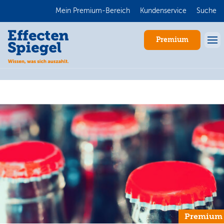
Mein Premium-Bereich
Kundenservice
Suche
Premium
Anmelden
Premium