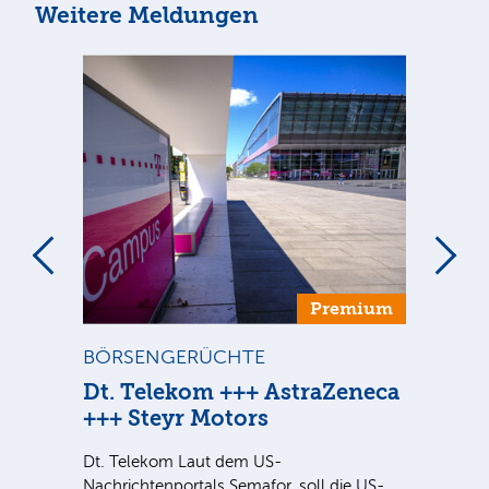
Weitere Meldungen
um
Premium
BÖRSENGERÜCHTE
ST
n
Dt. Telekom +++ AstraZeneca
Di
+++ Steyr Motors
Ve
nter
Dt. Telekom Laut dem US-
Sind
e Sie
Nachrichtenportals Semafor, soll die US-
ausg