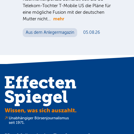
Telekom-Tochter T-Mobile US die Pläne für
der 
eine mögliche Fusion mit der deutschen
noc
mehr
Mutter nicht…
Au
Aus dem Anlegermagazin
05.08.26