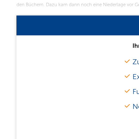
den Büchern. Dazu kam dann noch eine Niederlage vor Ge
Ih
Zu
E
F
N