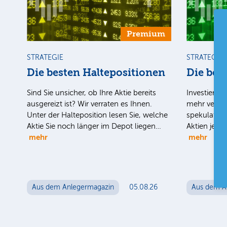
Premium
STRATEGIE
STRATEGIE
Die besten Haltepositionen
Die bes
Sind Sie unsicher, ob Ihre Aktie bereits
Investieren 
ausgereizt ist? Wir verraten es Ihnen.
mehr verpas
Unter der Halteposition lesen Sie, welche
spekulativ 
Aktie Sie noch länger im Depot liegen…
Aktien jetz
mehr
mehr
Aus dem Anlegermagazin
05.08.26
Aus dem A