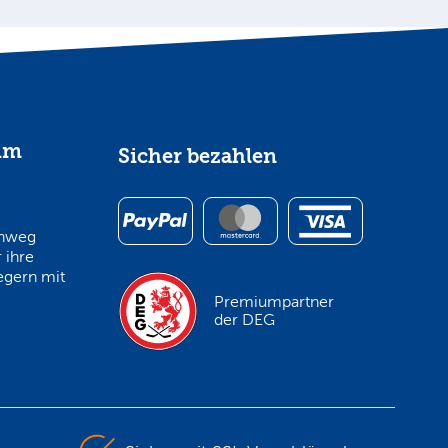
im
Sicher bezahlen
inweg
 ihre
egern mit
Premiumpartner
der DEG