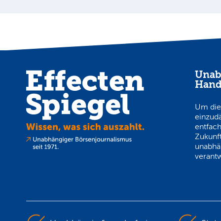
Unab
Hand
Um die
einzud
entfach
Zukunft
unabhä
verantw