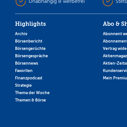
Unabhängig & werbefrei
Stet
Highlights
Abo & S
Archiv
Abonnent w
Börsenbericht
Abonnement
Börsengerüchte
Vertrag wide
Börsengespräche
Aktienmagaz
Börsennews
Aktien-Zeitsc
Favoriten
Kundenservi
Finanzpodcast
Mein Premi
Strategie
Thema der Woche
Themen & Börse