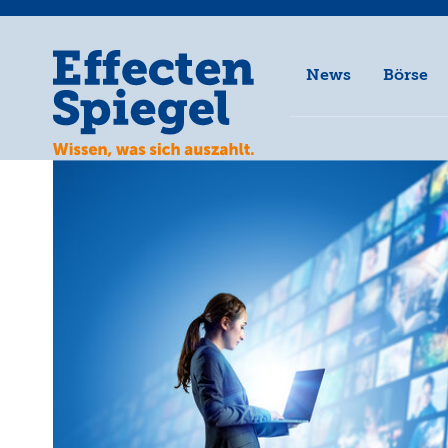
News
Börse