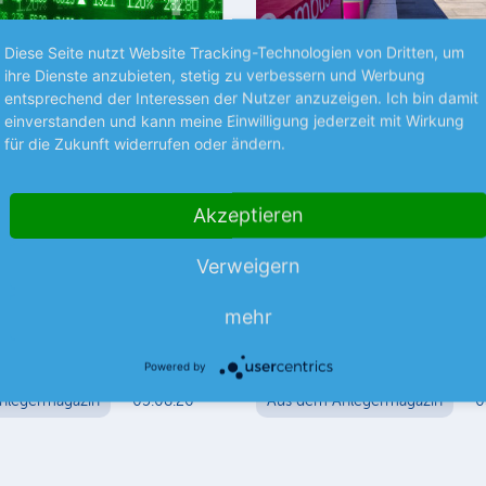
Diese Seite nutzt Website Tracking-Technologien von Dritten, um
Premium
P
ihre Dienste anzubieten, stetig zu verbessern und Werbung
entsprechend der Interessen der Nutzer anzuzeigen. Ich bin damit
einverstanden und kann meine Einwilligung jederzeit mit Wirkung
BÖRSENGERÜCHTE
für die Zukunft widerrufen oder ändern.
ten Kaufpositionen
Dt. Telekom +++
AstraZeneca +++ Stey
wie die Profis. Keine Trends
Motors
Akzeptieren
sen! Ob konservativ oder
– wir verraten Ihnen, welche
Dt. Telekom Laut dem US-
Verweigern
t ins Depot gehören! In der…
Nachrichtenportals Semafor, so
Telekom-Tochter T-Mobile US d
mehr
für eine mögliche Fusion mit d
meh
deutschen Mutter nicht…
Powered by
nlegermagazin
05.08.26
Aus dem Anlegermagazin
0