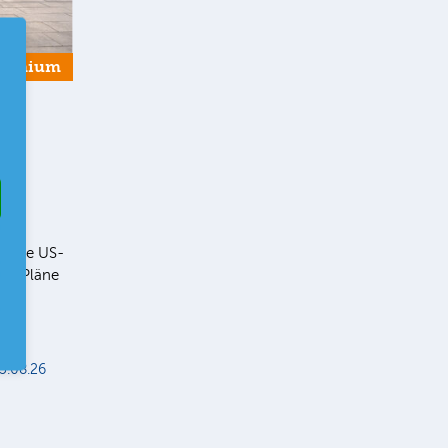
remium
r
ll die US-
ie Pläne
er
r
5.08.26