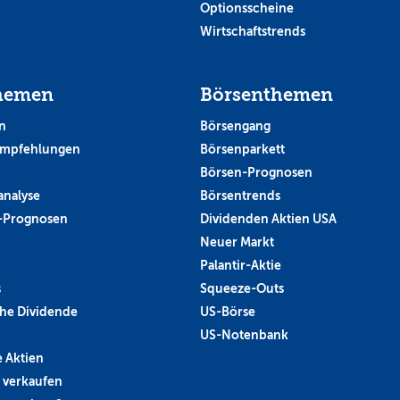
Optionsscheine
Wirtschaftstrends
hemen
Börsenthemen
n
Börsengang
empfehlungen
Börsenparkett
Börsen-Prognosen
analyse
Börsentrends
-Prognosen
Dividenden Aktien USA
Neuer Markt
Palantir-Aktie
s
Squeeze-Outs
he Dividende
US-Börse
US-Notenbank
 Aktien
 verkaufen