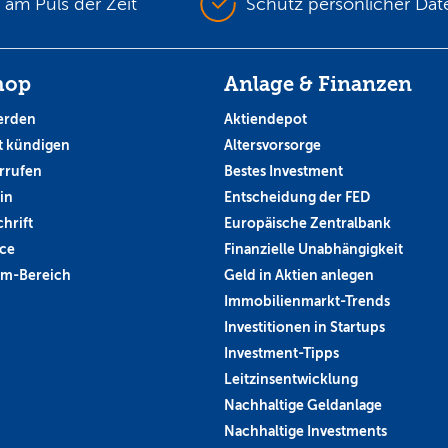
s am Puls der Zeit
Schutz persönlicher Dat
hop
Anlage & Finanzen
erden
Aktiendepot
 kündigen
Altersvorsorge
rrufen
Bestes Investment
in
Entscheidung der FED
hrift
Europäische Zentralbank
ce
Finanzielle Unabhängigkeit
um-Bereich
Geld in Aktien anlegen
Immobilienmarkt-Trends
Investitionen in Startups
Investment-Tipps
Leitzinsentwicklung
Nachhaltige Geldanlage
Nachhaltige Investments