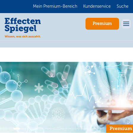
Mein Premium-Bereich
Kundenservice
Suche
Premium
Anmelden
Premium