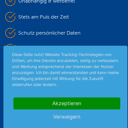
Unabhängig & werbefrei
Stets am Puls der Zeit
Schutz persönlicher Daten
Sicher mit SSL-Verschlüsselung
Diese Seite nutzt Website Tracking-Technologien von
Dritten, um ihre Dienste anzubieten, stetig zu verbessern
und Werbung entsprechend der Interessen der Nutzer
Highlights
anzuzeigen. Ich bin damit einverstanden und kann meine
Einwilligung jederzeit mit Wirkung für die Zukunft
Archiv
widerrufen oder ändern.
Börsenbericht
Börsengerüchte
Akzeptieren
Börsengespräche
Börsennews
Verweigern
Favoriten
Finanzpodcast