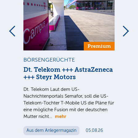
um
Premium
BÖRSENGERÜCHTE
ST
Dt. Telekom +++ AstraZeneca
Di
+++ Steyr Motors
Ve
Dt. Telekom Laut dem US-
Sind
Nachrichtenportals Semafor, soll die US-
ausg
Telekom-Tochter T-Mobile US die Pläne für
der 
eine mögliche Fusion mit der deutschen
noc
mehr
Mutter nicht…
Au
Aus dem Anlegermagazin
05.08.26