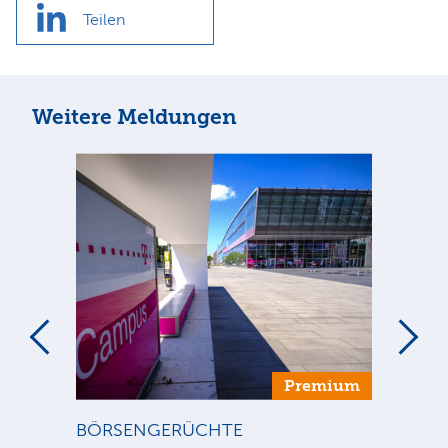
Teilen
Weitere Meldungen
um
Premium
BÖRSENGERÜCHTE
ST