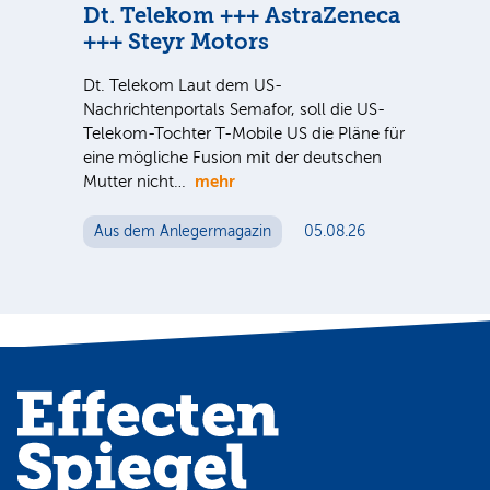
Dt. Telekom +++ AstraZeneca
Di
+++ Steyr Motors
Sind
ausg
Dt. Telekom Laut dem US-
der 
Nachrichtenportals Semafor, soll die US-
noc
Telekom-Tochter T-Mobile US die Pläne für
eine mögliche Fusion mit der deutschen
mehr
Mutter nicht…
Au
Aus dem Anlegermagazin
05.08.26