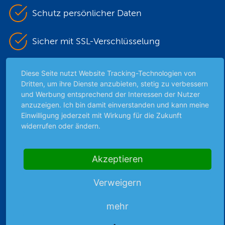
Schutz persönlicher Daten
Sicher mit SSL-Verschlüsselung
Diese Seite nutzt Website Tracking-Technologien von
Highlights
Dritten, um ihre Dienste anzubieten, stetig zu verbessern
und Werbung entsprechend der Interessen der Nutzer
Archiv
anzuzeigen. Ich bin damit einverstanden und kann meine
Börsenbericht
Einwilligung jederzeit mit Wirkung für die Zukunft
widerrufen oder ändern.
Börsengerüchte
Börsengespräche
Börsennews
Akzeptieren
Favoriten
Finanzpodcast
Verweigern
Strategie
Thema der Woche
mehr
Themen & Börse