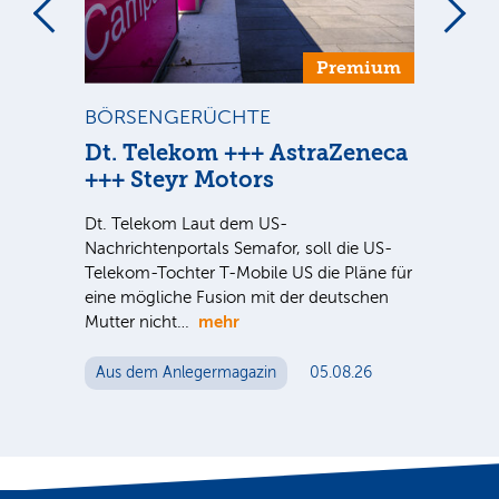
um
Premium
BÖRSENGERÜCHTE
ST
Dt. Telekom +++ AstraZeneca
Di
+++ Steyr Motors
Sind
ausg
Dt. Telekom Laut dem US-
der 
nter
Nachrichtenportals Semafor, soll die US-
noc
e Sie
Telekom-Tochter T-Mobile US die Pläne für
eine mögliche Fusion mit der deutschen
mehr
Mutter nicht…
Au
Aus dem Anlegermagazin
05.08.26