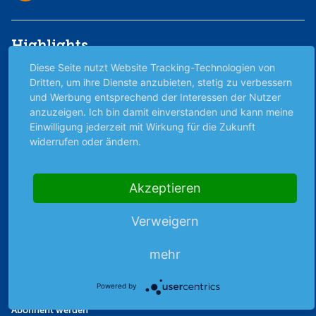
Highlights
Diese Seite nutzt Website Tracking-Technologien von
Archiv
Dritten, um ihre Dienste anzubieten, stetig zu verbessern
Börsenbericht
und Werbung entsprechend der Interessen der Nutzer
Börsengerüchte
anzuzeigen. Ich bin damit einverstanden und kann meine
Börsengespräche
Einwilligung jederzeit mit Wirkung für die Zukunft
widerrufen oder ändern.
Börsennews
Favoriten
Finanzpodcast
Akzeptieren
Strategie
Thema der Woche
Verweigern
Themen & Börse
mehr
Abo & Shop
Powered by
Abonnent werden