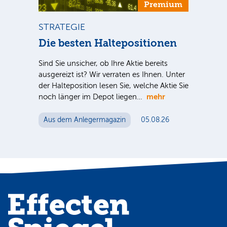
um
Premium
STRATEGIE
ST
ca
Die besten Haltepositionen
Di
Ve
Sind Sie unsicher, ob Ihre Aktie bereits
ausgereizt ist? Wir verraten es Ihnen. Unter
Sind
der Halteposition lesen Sie, welche Aktie Sie
S-
ausg
mehr
noch länger im Depot liegen…
 für
der 
n
noc
Aus dem Anlegermagazin
05.08.26
Au