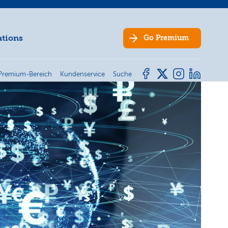
ations
Go
Premium
Premium-Bereich
Kundenservice
Suche