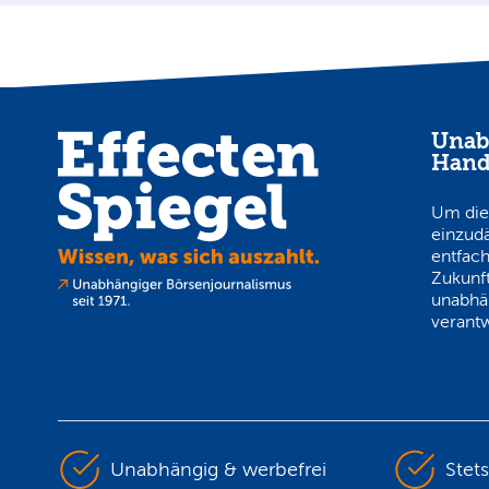
Unab
Hand
Um die
einzud
entfach
Zukunft
unabhä
verantw
Unabhängig & werbefrei
Stet