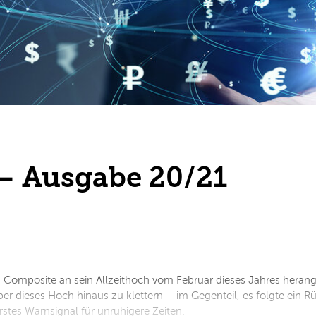
– Ausgabe 20/21
q Composite an sein Allzeithoch vom Februar dieses Jahres herang
er dieses Hoch hinaus zu klettern – im Gegenteil, es folgte ein Rüc
erstes Warnsignal für unruhigere Zeiten.