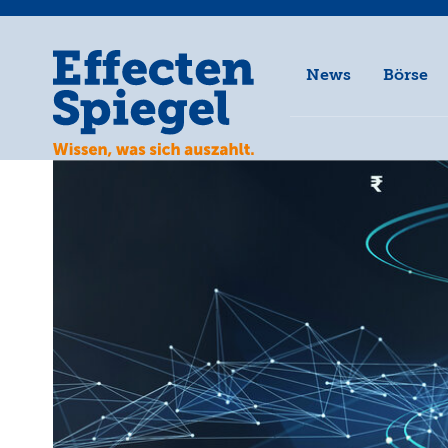
News
Börse