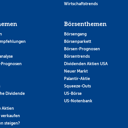
Wirtschaftstrends
hemen
Börsenthemen
n
Börsengang
empfehlungen
Börsenparkett
Börsen-Prognosen
analyse
Börsentrends
-Prognosen
Dividenden Aktien USA
Neuer Markt
Palantir-Aktie
s
Squeeze-Outs
he Dividende
US-Börse
US-Notenbank
 Aktien
 verkaufen
n steigen?