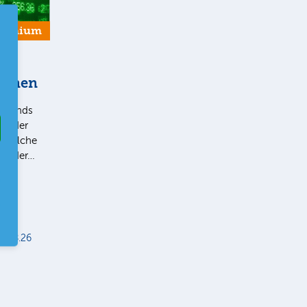
remium
tionen
e Trends
v oder
, welche
 In der…
5.08.26