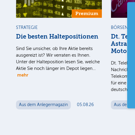
Premium
STRATEGIE
BÖRSENGE
Die besten Haltepositionen
Dt. Tel
AstraZe
Sind Sie unsicher, ob Ihre Aktie bereits
Motors
ausgereizt ist? Wir verraten es Ihnen.
Unter der Halteposition lesen Sie, welche
Dt. Teleko
Aktie Sie noch länger im Depot liegen…
Nachrichten
mehr
Telekom-To
für eine mö
deutschen 
Aus dem Anlegermagazin
05.08.26
Aus dem A