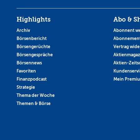
Highlights
Abo & S
Archiv
Abonnent w
Börsenbericht
Abonnement
Börsengerüchte
Vertrag wide
Börsengespräche
Aktienmagaz
Börsennews
Aktien-Zeitsc
Favoriten
Kundenservi
Finanzpodcast
Mein Premi
Strategie
Thema der Woche
Themen & Börse