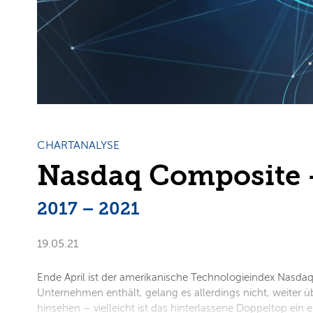
CHARTANALYSE
Nasdaq Composite 
2017 – 2021
19.05.21
Ende April ist der amerikanische Technologieindex Nasda
Unternehmen enthält, gelang es allerdings nicht, weiter üb
hinsehen – vielleicht ist das hinterlassene Doppeltop ein 