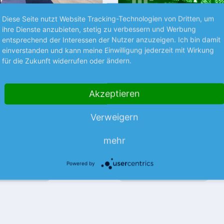
Diese Seite nutzt Website Tracking-Technologien von Dritten, um
Premium
P
ihre Dienste anzubieten, stetig zu verbessern und Werbung
entsprechend der Interessen der Nutzer anzuzeigen. Ich bin damit
RÜCHTE
STRATEGIE
einverstanden und kann meine Einwilligung jederzeit mit Wirkung
ekom +++
Die besten Kaufposi
für die Zukunft widerrufen oder ändern.
neca +++ Steyr
Investieren wie die Profis. Kein
mehr verpassen! Ob konservati
Akzeptieren
spekulativ – wir verraten Ihnen
m Laut dem US-
Aktien jetzt ins Depot gehören!
portals Semafor, soll die US-
Verweigern
mehr
chter T-Mobile US die Pläne
gliche Fusion mit der
mehr
mehr
Mutter nicht…
Powered by
nlegermagazin
05.08.26
Aus dem Anlegermagazin
0