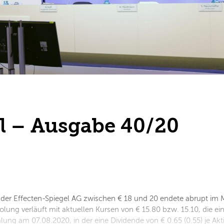
l – Ausgabe 40/20
 der Effecten-Spiegel AG zwischen € 18 und 20 endete abrupt im
olung verläuft mit aktuellen Kursen von € 15.80 bzw. 15.10, die e
ng am 07.08.2020, in der eine Dividende von € 0.65 (0.55) je Akti