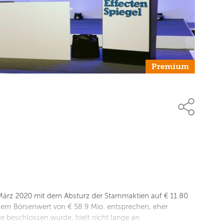
Premium
 März 2020 mit dem Absturz der Stammaktien auf € 11.80
inem Börsenwert von € 58.9 Mio. entsprechen, eher
e beschlossen wurde, hielt nicht lange an.