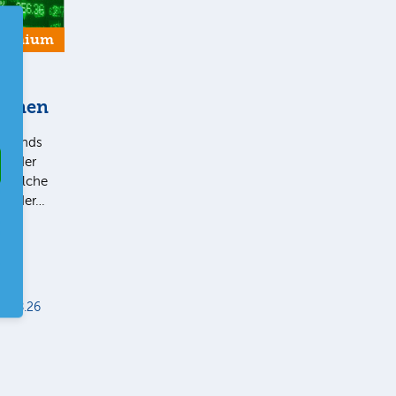
remium
tionen
e Trends
v oder
, welche
 In der…
5.08.26