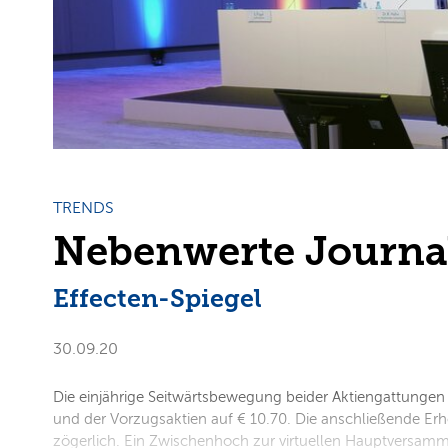
TRENDS
Nebenwerte Journa
Effecten-Spiegel
30.09.20
Die einjährige Seitwärtsbewegung beider Aktiengattungen
und der Vorzugsaktien auf € 10.70. Die anschließende Erh
zögerlich. Ein Zwischenhoch zur virtuellen Hauptversammlu