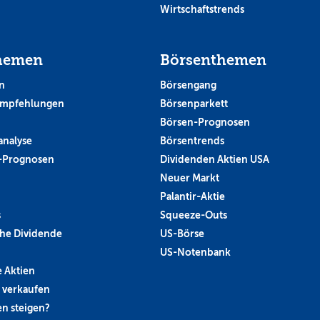
Wirtschaftstrends
hemen
Börsenthemen
n
Börsengang
empfehlungen
Börsenparkett
Börsen-Prognosen
analyse
Börsentrends
-Prognosen
Dividenden Aktien USA
Neuer Markt
Palantir-Aktie
s
Squeeze-Outs
he Dividende
US-Börse
US-Notenbank
 Aktien
 verkaufen
n steigen?