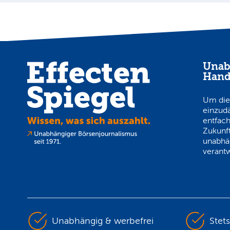
Unab
Hand
Um die
einzud
entfach
Zukunft
unabhä
verantw
Unabhängig & werbefrei
Stet