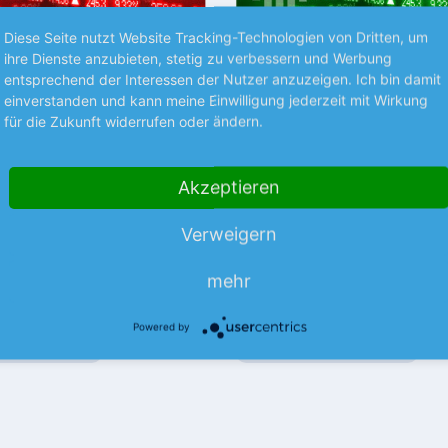
Diese Seite nutzt Website Tracking-Technologien von Dritten, um
Premium
P
ihre Dienste anzubieten, stetig zu verbessern und Werbung
entsprechend der Interessen der Nutzer anzuzeigen. Ich bin damit
STRATEGIE
einverstanden und kann meine Einwilligung jederzeit mit Wirkung
ten
Die besten Kaufposi
für die Zukunft widerrufen oder ändern.
spositionen
Investieren wie die Profis. Kein
mehr verpassen! Ob konservati
Akzeptieren
icher, ob Ihre Aktie bereits
spekulativ – wir verraten Ihnen
st? Wir verraten es Ihnen.
Aktien jetzt ins Depot gehören!
alteposition lesen Sie, welche
Verweigern
mehr
och länger im Depot liegen…
mehr
Powered by
nlegermagazin
05.08.26
Aus dem Anlegermagazin
0