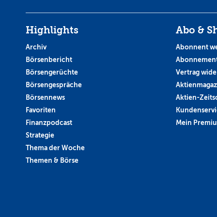
Highlights
Abo & S
Archiv
Abonnent w
Börsenbericht
Abonnement
Börsengerüchte
Vertrag wide
Börsengespräche
Aktienmagaz
Börsennews
Aktien-Zeitsc
Favoriten
Kundenservi
Finanzpodcast
Mein Premi
Strategie
Thema der Woche
Themen & Börse