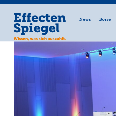
News
Börse