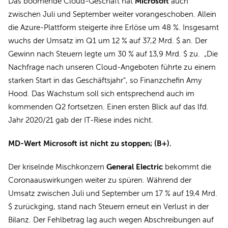
Microsoft
Das boomende Cloud-Geschäft hat
auch
zwischen Juli und September weiter vorangeschoben. Allein
die Azure-Plattform steigerte ihre Erlöse um 48 %. Insgesamt
wuchs der Umsatz im Q1 um 12 % auf 37,2 Mrd. $ an. Der
Gewinn nach Steuern legte um 30 % auf 13,9 Mrd. $ zu. „Die
Nachfrage nach unseren Cloud-Angeboten führte zu einem
starken Start in das Geschäftsjahr“, so Finanzchefin Amy
Hood. Das Wachstum soll sich entsprechend auch im
kommenden Q2 fortsetzen. Einen ersten Blick auf das lfd.
Jahr 2020/21 gab der IT-Riese indes nicht.
MD-Wert Microsoft ist nicht zu stoppen; (B+).
General Electric
Der kriselnde Mischkonzern
bekommt die
Coronaauswirkungen weiter zu spüren. Während der
Umsatz zwischen Juli und September um 17 % auf 19,4 Mrd.
$ zurückging, stand nach Steuern erneut ein Verlust in der
Bilanz. Der Fehlbetrag lag auch wegen Abschreibungen auf