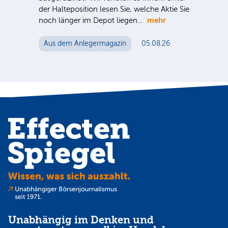
der Halteposition lesen Sie, welche Aktie Sie
nter
Nac
mehr
noch länger im Depot liegen…
e Sie
Tel
ein
Aus dem Anlegermagazin
05.08.26
Mut
Au
Unabhängig im Denken und