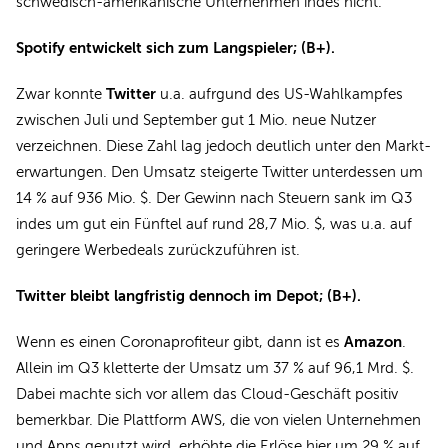
schwedisch-amerikanische Unternehmen indes nicht.
Spotify entwickelt sich zum Langspieler; (B+).
Twitter
Zwar konnte
u.a. aufrgund des US-Wahlkampfes
zwischen Juli und September gut 1 Mio. neue Nutzer
verzeichnen. Diese Zahl lag jedoch deutlich unter den Markt-
erwartungen. Den Umsatz steigerte Twitter unterdessen um
14 % auf 936 Mio. $. Der Gewinn nach Steuern sank im Q3
indes um gut ein Fünftel auf rund 28,7 Mio. $, was u.a. auf
geringere Werbedeals zurückzuführen ist.
Twitter bleibt langfristig dennoch im Depot; (B+).
Amazon
Wenn es einen Coronaprofiteur gibt, dann ist es
.
Allein im Q3 kletterte der Umsatz um 37 % auf 96,1 Mrd. $.
Dabei machte sich vor allem das Cloud-Geschäft positiv
bemerkbar. Die Plattform AWS, die von vielen Unternehmen
und Apps genutzt wird, erhöhte die Erlöse hier um 29 % auf