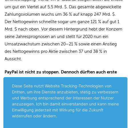
um gut ein Viertel auf 5,5 Mrd. $. Das gesamte abgewickelte
Zahlungsvolumen wuchs um 36 % auf knapp 247 Mrd. $.
Der Nettogewinn schnellte sogar um ganze 121 % auf gut 1
Mrd. $ nach oben. Vor diesem Hintergrund hebt der Konzern
seine Jahresprognosen an und stellt für 2020 nun ein
Umsatzwachstum zwischen 20–21 % sowie einen Anstieg
des Nettogewinns pro Aktie zwischen 37 und 38 % in
Aussicht.
PayPal ist nicht zu stoppen. Dennoch dürften auch erste
Gewinnsicherungen nicht schaden; (B+).
Diese Seite nutzt Website Tracking-Technologien von
Dritten, um ihre Dienste anzubieten, stetig zu verbessern
Harley Davidson
Der Traditionskonzern
hat sich im Q3
und Werbung entsprechend der Interessen der Nutzer
deutlich besser geschlagen als erwartet. Verglichen mit dem
anzuzeigen. Ich bin damit einverstanden und kann meine
Vorjahreszeitraum kletterte der Gewinn nach Steuern um 39
Einwilligung jederzeit mit Wirkung für die Zukunft
% auf 120,2 Mio. $. Insgesamt sanken die Erlöse jedoch um 8
widerrufen oder ändern.
% auf 1,2 Mrd. $. Die Geschäfte litten im vergangenen