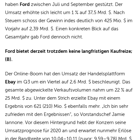
Ford
haben
zwischen Juli und September gestützt. Der
Umsatz erhöhte sich leicht um 1 % auf 37,5 Mrd. $. Nach
Steuern schoss der Gewinn indes deutlich von 425 Mio. $ im
Vorjahr auf 2,39 Mrd. $. Einen konkreten Blick auf das
Gesamtjahr gab Ford dennoch nicht.
Ford bietet derzeit trotzdem keine langfristigen Kaufreize;
(B).
Der Online-Boom hat den Umsatz der Handelsplattform
Ebay
im Q3 um ein Viertel auf 2,6 Mrd. $ beschleunigt. Das
gesamte abgewickelte Verkaufsvolumen nahm um 22 % auf
25 Mrd. $ zu. Unter dem Strich erzielte Ebay mit einem
Ergebnis von 621 (210) Mio. $ ebenfalls mehr. „Ich bin sehr
zufrieden mit den Ergebnissen“, so Vorstandschef Jamie
Iannone. Vor diesem Hintergrund hebt der Konzern seine
Umsatzprognose für 2020 an und erwartet nunmehr Erlöse
in der Bandbreite von 10,04–10,11 (zuvor: 9,59–9,78) Mrd. $.