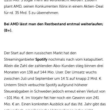
(120) Mio. $ sogar mehr als verdreifacht werden. Zudem
plant AMD, seinen Konkurrenten Xilinx in einem Aktien-Deal
für rd. 35 Mrd. $ zu übernehmen.
Bei AMD lässt man den Restbestand erstmal weiterlaufen;
(B+).
Der Start auf dem russischen Markt hat den
Spotify
Streaminganbieter
nochmals nach vorn katapultiert.
Allein die Zahl der zahlenden Abo-Kunden stieg binnen drei
Monaten von 138 auf 144 Mio. User. Der Umsatz wuchs
zwischen Juli und September um 14 % auf knapp 2 Mrd. €.
Unterm Strich verbuchte Spotify aufgrund höherer
Steuerabgaben in Schweden jedoch erneut einen Verlust von
–101 Mio. €. Im Vorjahr fiel hier noch ein Gewinn von 241
Mio. € an. Einen konkreten Ausblick auf das lfd. Jahr gibt das