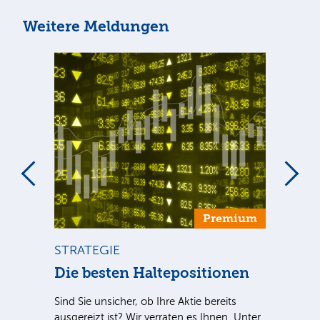
Weitere Meldungen
um
Premium
STRATEGIE
BÖ
Die besten Haltepositionen
Dt
++
Sind Sie unsicher, ob Ihre Aktie bereits
ausgereizt ist? Wir verraten es Ihnen. Unter
Dt.