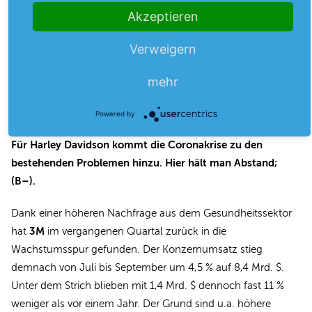
Vierteljahr zwar weiter unter der Coronapandemie, doch
Akzeptieren
Kostensenkungen und niedrigere Steuern sorgten für eine
kleine Entlastung. Die Lage bleibt angesichts von
Verweigern
Handelsstreitigkeiten und sinkenden Absätzen jedoch
weiterhin schwierig. Daher verwundert es wenig, dass der
mehr
Motorradbauer auch weiterhin keine Prognose für 2020
ausgibt.
Powered by
Für Harley Davidson kommt die Coronakrise zu den
bestehenden Problemen hinzu. Hier hält man Abstand;
(B–).
Dank einer höheren Nachfrage aus dem Gesundheitssektor
3M
hat
im vergangenen Quartal zurück in die
Wachstumsspur gefunden. Der Konzernumsatz stieg
demnach von Juli bis September um 4,5 % auf 8,4 Mrd. $.
Unter dem Strich blieben mit 1,4 Mrd. $ dennoch fast 11 %
weniger als vor einem Jahr. Der Grund sind u.a. höhere