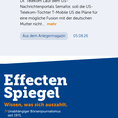
ausg
Dt. Telekom Laut dem US-
der 
nter
Nachrichtenportals Semafor, soll die US-
noc
e Sie
Telekom-Tochter T-Mobile US die Pläne für
eine mögliche Fusion mit der deutschen
mehr
Mutter nicht…
Au
Aus dem Anlegermagazin
05.08.26