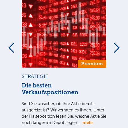
um
Premium
STRATEGIE
ST
ca
Die besten
Di
Verkaufspositionen
Sind
ausg
Sind Sie unsicher, ob Ihre Aktie bereits
der 
S-
ausgereizt ist? Wir verraten es Ihnen. Unter
noc
 für
der Halteposition lesen Sie, welche Aktie Sie
mehr
n
noch länger im Depot liegen…