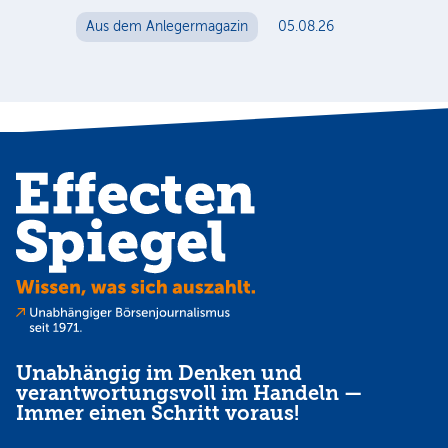
Au
Aus dem Anlegermagazin
05.08.26
Unabhängig im Denken und
verantwortungsvoll im Handeln —
Immer einen Schritt voraus!