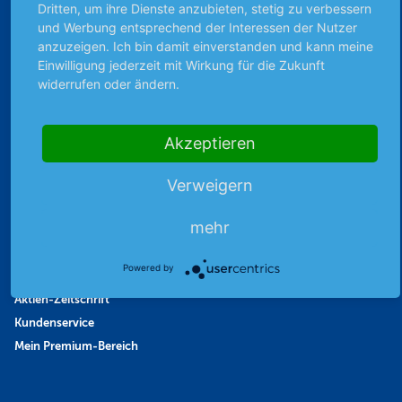
Dritten, um ihre Dienste anzubieten, stetig zu verbessern
Favoriten
und Werbung entsprechend der Interessen der Nutzer
Finanzpodcast
anzuzeigen. Ich bin damit einverstanden und kann meine
Einwilligung jederzeit mit Wirkung für die Zukunft
Strategie
widerrufen oder ändern.
Thema der Woche
Themen & Börse
Akzeptieren
Abo & Shop
Verweigern
Abonnent werden
mehr
Abonnement kündigen
Vertrag widerrufen
Powered by
Aktienmagazin
Aktien-Zeitschrift
Kundenservice
Mein Premium-Bereich