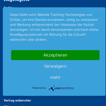
Archiv
Börsenbericht
Diese Seite nutzt Website Tracking-Technologien von
Dritten, um ihre Dienste anzubieten, stetig zu verbessern
Börsengerüchte
und Werbung entsprechend der Interessen der Nutzer
Börsengespräche
anzuzeigen. Ich bin damit einverstanden und kann meine
Börsennews
Einwilligung jederzeit mit Wirkung für die Zukunft
Favoriten
widerrufen oder ändern.
Finanzpodcast
Strategie
Akzeptieren
Thema der Woche
Themen & Börse
Verweigern
mehr
Abo & Shop
Abonnent werden
Powered by
Abonnement kündigen
Vertrag widerrufen