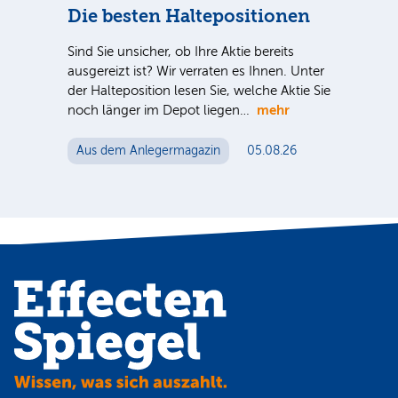
ca
Die besten Haltepositionen
Di
Sind Sie unsicher, ob Ihre Aktie bereits
Inve
ausgereizt ist? Wir verraten es Ihnen. Unter
meh
der Halteposition lesen Sie, welche Aktie Sie
spe
S-
mehr
noch länger im Depot liegen…
Akti
 für
me
n
Aus dem Anlegermagazin
05.08.26
Au