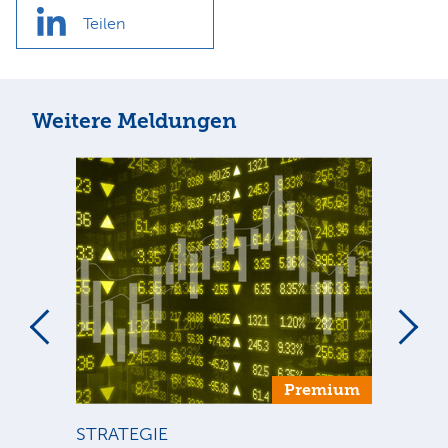
Teilen
Weitere Meldungen
um
Premium
STRATEGIE
ST