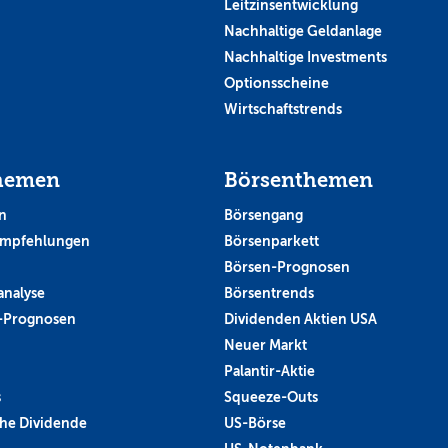
Leitzinsentwicklung
Nachhaltige Geldanlage
Nachhaltige Investments
Optionsscheine
Wirtschaftstrends
hemen
Börsenthemen
n
Börsengang
empfehlungen
Börsenparkett
Börsen-Prognosen
analyse
Börsentrends
-Prognosen
Dividenden Aktien USA
Neuer Markt
Palantir-Aktie
s
Squeeze-Outs
he Dividende
US-Börse