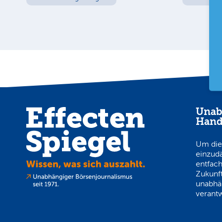
Unab
Hand
Um die
einzud
entfach
Zukunft
unabhä
verantw