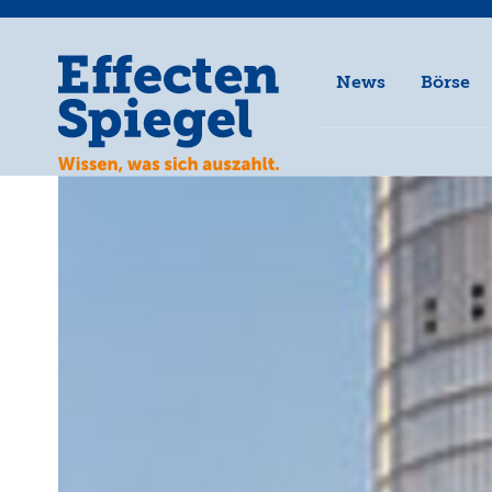
News
Börse