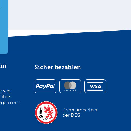
im
Sicher bezahlen
inweg
 ihre
egern mit
Premiumpartner
der DEG