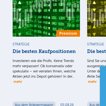
Premium
STRATEGIE
STRATEGIE
Die besten Kaufpositionen
Die bes
Investieren wie die Profis. Keine Trends
Sind Sie uns
mehr verpassen! Ob konservativ oder
ausgereizt i
spekulativ – wir verraten Ihnen, welche
Unter der H
Aktien jetzt ins Depot gehören! In der…
Aktie Sie n
mehr
mehr
Aus dem Anlegermagazin
05.08.26
Aus dem A