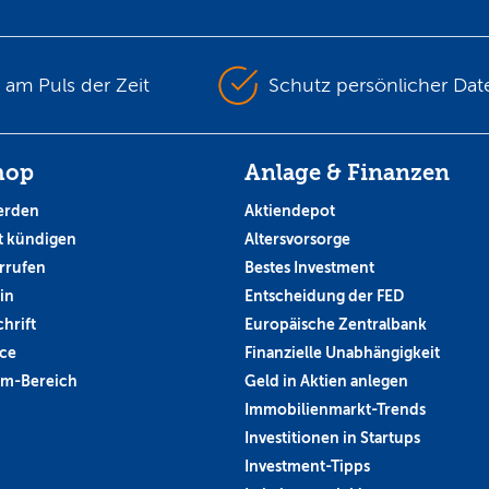
s am Puls der Zeit
Schutz persönlicher Dat
hop
Anlage & Finanzen
erden
Aktiendepot
 kündigen
Altersvorsorge
rrufen
Bestes Investment
in
Entscheidung der FED
hrift
Europäische Zentralbank
ce
Finanzielle Unabhängigkeit
um-Bereich
Geld in Aktien anlegen
Immobilienmarkt-Trends
Investitionen in Startups
Investment-Tipps