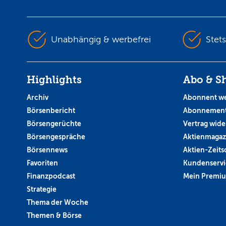
Unabhängig & werbefrei
Stet
Highlights
Abo & S
Archiv
Abonnent w
Börsenbericht
Abonnement
Börsengerüchte
Vertrag wide
Börsengespräche
Aktienmagaz
Börsennews
Aktien-Zeitsc
Favoriten
Kundenservi
Finanzpodcast
Mein Premi
Strategie
Thema der Woche
Themen & Börse