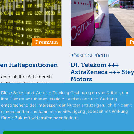
Premium
P
BÖRSENGERÜCHTE
ten Haltepositionen
Dt. Telekom +++
AstraZeneca +++ Stey
icher, ob Ihre Aktie bereits
Motors
st? Wir verraten es Ihnen.
alteposition lesen Sie, welche
Dt. Telekom Laut dem US-
Diese Seite nutzt Website Tracking-Technologien von Dritten, um
och länger im Depot liegen…
Nachrichtenportals Semafor, so
ihre Dienste anzubieten, stetig zu verbessern und Werbung
Telekom-Tochter T-Mobile US d
entsprechend der Interessen der Nutzer anzuzeigen. Ich bin damit
für eine mögliche Fusion mit d
einverstanden und kann meine Einwilligung jederzeit mit Wirkung
meh
für die Zukunft widerrufen oder ändern.
deutschen Mutter nicht…
nlegermagazin
05.08.26
Aus dem Anlegermagazin
0