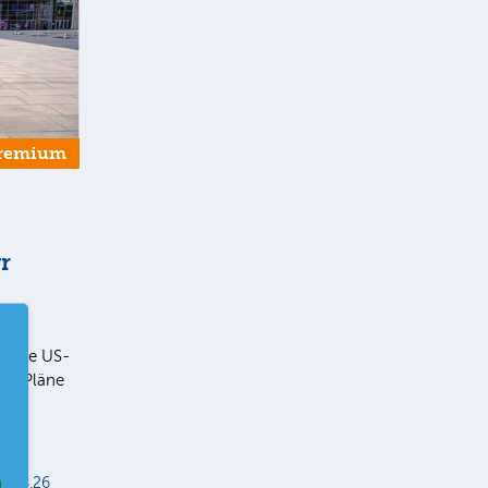
remium
r
ll die US-
ie Pläne
er
r
5.08.26