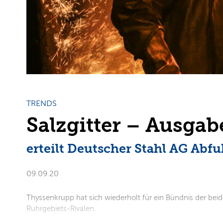
TRENDS
Salzgitter – Ausgab
erteilt Deutscher Stahl AG Abfu
09.09.20
Thyssenkrupp hat sich wiederholt für ein Bündnis der b
Ruhrgebiets-Rivalen.