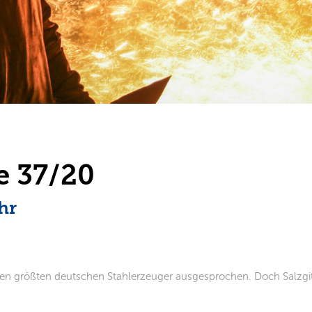
e 37/20
hr
eiden größten deutschen Stahlerzeuger ausgesprochen. Doch Salzg