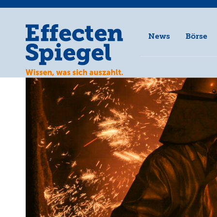
News
Börse