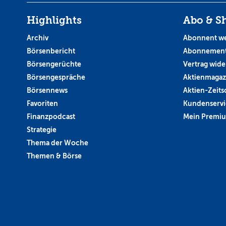
Highlights
Abo & S
Archiv
Abonnent w
Börsenbericht
Abonnement
Börsengerüchte
Vertrag wide
Börsengespräche
Aktienmagaz
Börsennews
Aktien-Zeitsc
Favoriten
Kundenservi
Finanzpodcast
Mein Premi
Strategie
Thema der Woche
Themen & Börse