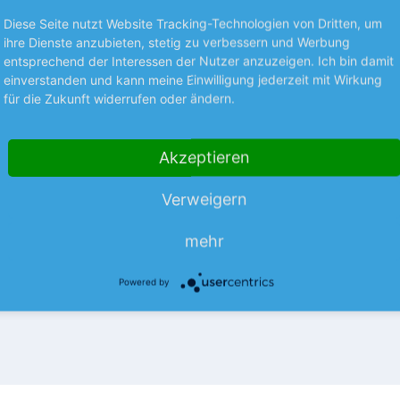
Premium
P
Diese Seite nutzt Website Tracking-Technologien von Dritten, um
ihre Dienste anzubieten, stetig zu verbessern und Werbung
entsprechend der Interessen der Nutzer anzuzeigen. Ich bin damit
BÖRSENGERÜCHTE
einverstanden und kann meine Einwilligung jederzeit mit Wirkung
ten
Dt. Telekom +++
für die Zukunft widerrufen oder ändern.
spositionen
AstraZeneca +++ Stey
Motors
icher, ob Ihre Aktie bereits
Akzeptieren
st? Wir verraten es Ihnen.
Dt. Telekom Laut dem US-
alteposition lesen Sie, welche
Nachrichtenportals Semafor, so
Verweigern
och länger im Depot liegen…
Telekom-Tochter T-Mobile US d
für eine mögliche Fusion mit d
mehr
meh
deutschen Mutter nicht…
Powered by
nlegermagazin
05.08.26
Aus dem Anlegermagazin
0