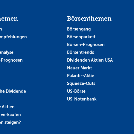
hemen
Börsenthemen
n
Börsengang
empfehlungen
Börsenparkett
Börsen-Prognosen
analyse
Börsentrends
-Prognosen
Dividenden Aktien USA
Neuer Markt
Palantir-Aktie
s
Squeeze-Outs
he Dividende
US-Börse
US-Notenbank
 Aktien
 verkaufen
n steigen?