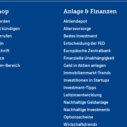
hop
Anlage & Finanzen
erden
Aktiendepot
 kündigen
Altersvorsorge
rrufen
Bestes Investment
in
Entscheidung der FED
hrift
Europäische Zentralbank
ce
Finanzielle Unabhängigkeit
um-Bereich
Geld in Aktien anlegen
Immobilienmarkt-Trends
Investitionen in Startups
Investment-Tipps
Leitzinsentwicklung
Nachhaltige Geldanlage
Nachhaltige Investments
Optionsscheine
Wirtschaftstrends