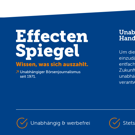
Unab
Hand
Um die
einzud
entfach
Zukunft
unabhä
verantw
Unabhängig & werbefrei
Stet