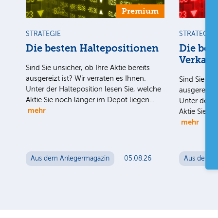
Premium
STRATEGIE
STRATEGIE
Die besten Haltepositionen
Die bes
Verkauf
Sind Sie unsicher, ob Ihre Aktie bereits
ausgereizt ist? Wir verraten es Ihnen.
Sind Sie uns
Unter der Halteposition lesen Sie, welche
ausgereizt i
Aktie Sie noch länger im Depot liegen…
Unter der H
mehr
Aktie Sie n
mehr
Aus dem Anlegermagazin
05.08.26
Aus dem A