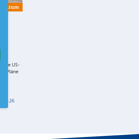
remium
r
ll die US-
ie Pläne
er
r
5.08.26