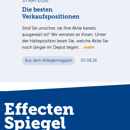
STRATEGIE
BÖ
Die besten
Dt
Verkaufspositionen
++
Sind Sie unsicher, ob Ihre Aktie bereits
Dt.
ausgereizt ist? Wir verraten es Ihnen. Unter
Nac
der Halteposition lesen Sie, welche Aktie Sie
Tel
mehr
noch länger im Depot liegen…
ein
Mut
Aus dem Anlegermagazin
05.08.26
Au