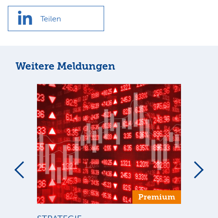
Teilen
Weitere Meldungen
um
Premium