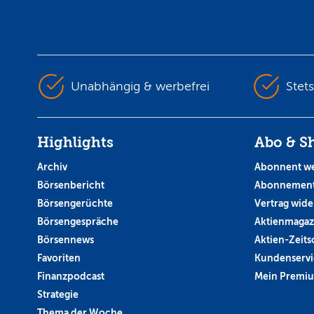
Unabhängig & werbefrei
Stet
Highlights
Abo & S
Archiv
Abonnent w
Börsenbericht
Abonnement
Börsengerüchte
Vertrag wide
Börsengespräche
Aktienmagaz
Börsennews
Aktien-Zeitsc
Favoriten
Kundenservi
Finanzpodcast
Mein Premi
Strategie
Thema der Woche