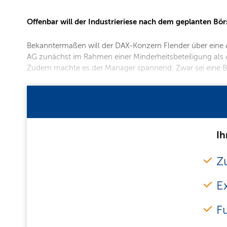
Offenbar will der Industrieriese nach dem geplanten Bö
Bekanntermaßen will der DAX-Konzern Flender über eine Ab
AG zunächst im Rahmen einer Minderheitsbeteiligung als An
Zudem machte es der Manager spannend. Zwar sei eine 
Ih
Zu
E
F