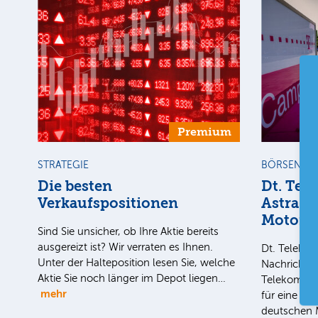
Premium
STRATEGIE
BÖRSENGE
Die besten
Dt. Tel
Verkaufspositionen
AstraZe
Motors
Sind Sie unsicher, ob Ihre Aktie bereits
ausgereizt ist? Wir verraten es Ihnen.
Dt. Teleko
Unter der Halteposition lesen Sie, welche
Nachrichten
Aktie Sie noch länger im Depot liegen…
Telekom-To
mehr
für eine mö
deutschen 