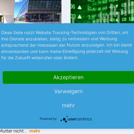
Diese Seite nutzt Website Tracking-Technologien von Dritten, um
ihre Dienste anzubieten, stetig zu verbessern und Werbung
entsprechend der Interessen der Nutzer anzuzeigen. Ich bin damit
einverstanden und kann meine Einwilligung jederzeit mit Wirkung
Premium
P
für die Zukunft widerrufen oder ändern.
RÜCHTE
STRATEGIE
Akzeptieren
ekom +++
Die besten Kaufposi
neca +++ Steyr
Verweigern
Investieren wie die Profis. Kein
mehr verpassen! Ob konservati
spekulativ – wir verraten Ihnen
mehr
m Laut dem US-
Aktien jetzt ins Depot gehören!
portals Semafor, soll die US-
mehr
chter T-Mobile US die Pläne
Powered by
gliche Fusion mit der
mehr
Mutter nicht…