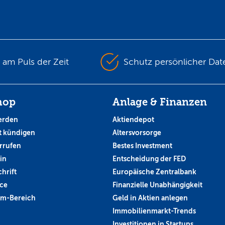
s am Puls der Zeit
Schutz persönlicher Dat
hop
Anlage & Finanzen
erden
Aktiendepot
 kündigen
Altersvorsorge
rrufen
Bestes Investment
in
Entscheidung der FED
hrift
Europäische Zentralbank
ce
Finanzielle Unabhängigkeit
um-Bereich
Geld in Aktien anlegen
Immobilienmarkt-Trends
Investitionen in Startups