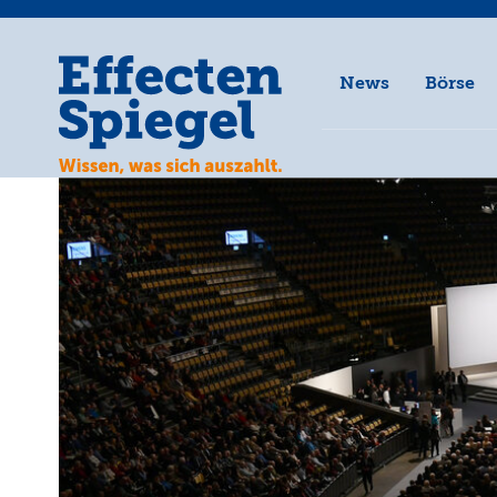
News
Börse