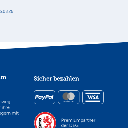
5.08.26
im
Sicher bezahlen
inweg
 ihre
egern mit
Premiumpartner
der DEG