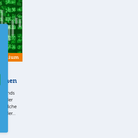
remium
tionen
e Trends
v oder
, welche
 In der…