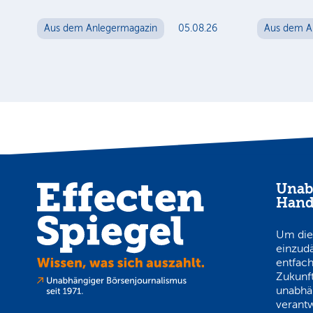
Aus dem Anlegermagazin
05.08.26
Aus dem A
Unab
Hand
Um die
einzud
entfach
Zukunft
unabhä
verantw