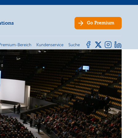
ations
Go
Premium
Premium-Bereich
Kundenservice
Suche