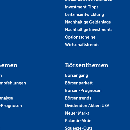
Investment-Tipps
Leitzinsentwicklung
Nachhaltige Geldanlage
Nachhaltige Investments
Optionsscheine
Wirtschaftstrends
hemen
Börsenthemen
n
Börsengang
empfehlungen
Börsenparkett
Börsen-Prognosen
analyse
Börsentrends
-Prognosen
Dividenden Aktien USA
Neuer Markt
Palantir-Aktie
s
Squeeze-Outs