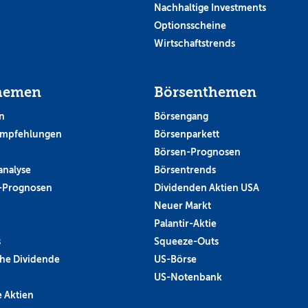
Nachhaltige Investments
Optionsscheine
Wirtschaftstrends
hemen
Börsenthemen
n
Börsengang
empfehlungen
Börsenparkett
Börsen-Prognosen
analyse
Börsentrends
-Prognosen
Dividenden Aktien USA
Neuer Markt
Palantir-Aktie
s
Squeeze-Outs
he Dividende
US-Börse
US-Notenbank
 Aktien