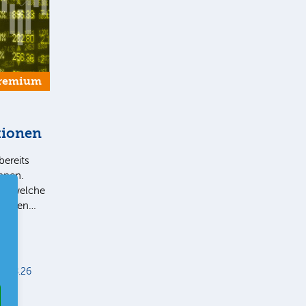
remium
tionen
bereits
Ihnen.
ie, welche
 liegen…
5.08.26