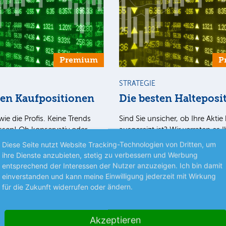
Premium
P
STRATEGIE
ten Kaufpositionen
Die besten Halteposi
wie die Profis. Keine Trends
Sind Sie unsicher, ob Ihre Aktie 
sen! Ob konservativ oder
ausgereizt ist? Wir verraten es 
– wir verraten Ihnen, welche
Unter der Halteposition lesen S
Diese Seite nutzt Website Tracking-Technologien von Dritten, um
t ins Depot gehören! In der…
Aktie Sie noch länger im Depot
ihre Dienste anzubieten, stetig zu verbessern und Werbung
mehr
entsprechend der Interessen der Nutzer anzuzeigen. Ich bin damit
einverstanden und kann meine Einwilligung jederzeit mit Wirkung
für die Zukunft widerrufen oder ändern.
nlegermagazin
05.08.26
Aus dem Anlegermagazin
0
Akzeptieren