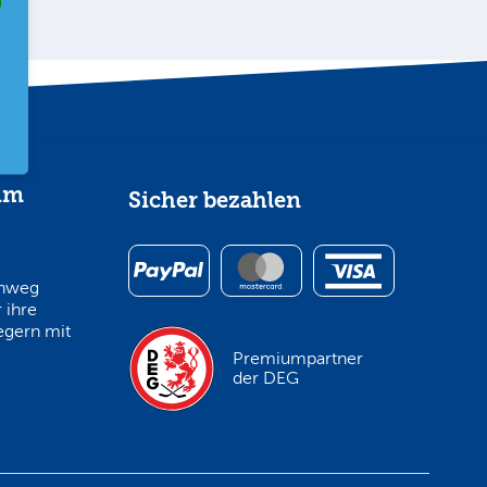
im
Sicher bezahlen
inweg
 ihre
egern mit
Premiumpartner
der DEG