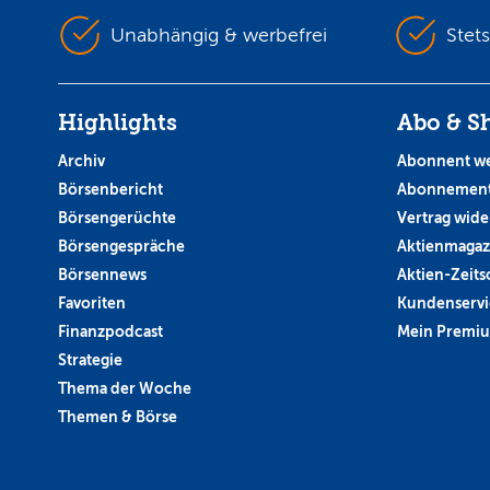
Unabhängig & werbefrei
Stet
Highlights
Abo & S
Archiv
Abonnent w
Börsenbericht
Abonnement
Börsengerüchte
Vertrag wide
Börsengespräche
Aktienmagaz
Börsennews
Aktien-Zeitsc
Favoriten
Kundenservi
Finanzpodcast
Mein Premi
Strategie
Thema der Woche
Themen & Börse