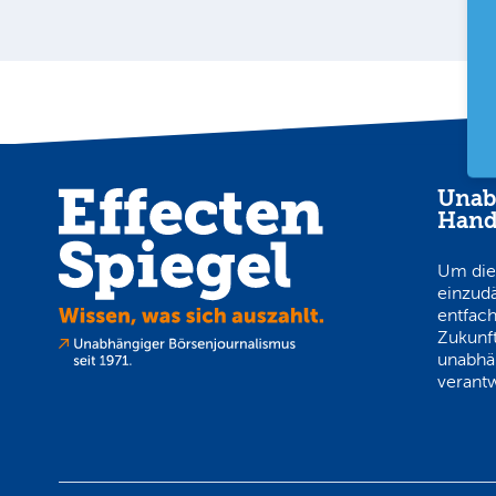
Unab
Hand
Um die
einzud
entfach
Zukunft
unabhä
verantw