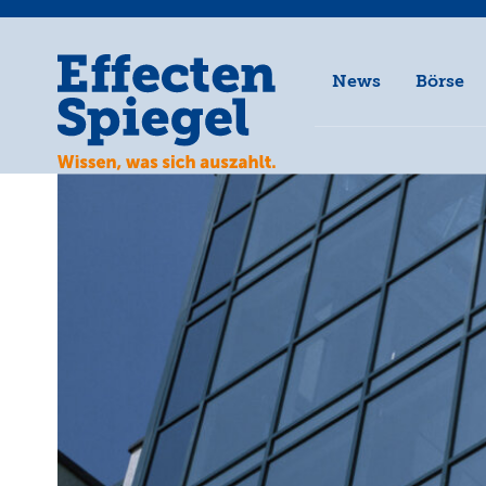
News
Börse