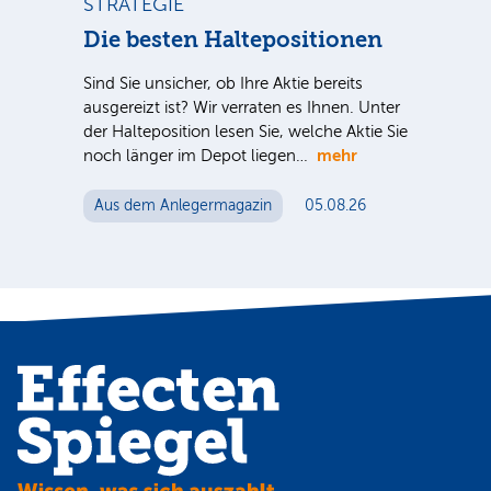
STRATEGIE
ST
Die besten Haltepositionen
Di
Ve
Sind Sie unsicher, ob Ihre Aktie bereits
ausgereizt ist? Wir verraten es Ihnen. Unter
Sind
der Halteposition lesen Sie, welche Aktie Sie
ausg
mehr
noch länger im Depot liegen…
der 
noc
Aus dem Anlegermagazin
05.08.26
Au