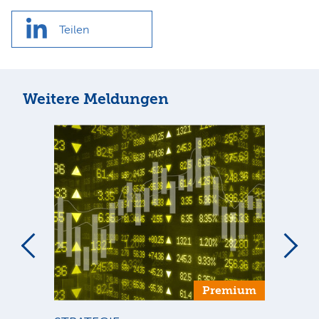
Teilen
Weitere Meldungen
um
Premium