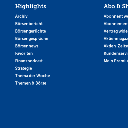
Highlights
Abo & S
Archiv
Abonnent w
Börsenbericht
Abonnement
Börsengerüchte
Vertrag wide
Börsengespräche
Aktienmagaz
Börsennews
Aktien-Zeitsc
Favoriten
Kundenservi
Finanzpodcast
Mein Premi
Strategie
Thema der Woche
Themen & Börse