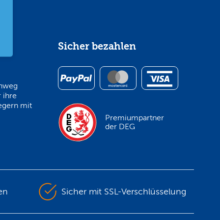
im
Sicher bezahlen
inweg
 ihre
egern mit
Premiumpartner
der DEG
en
Sicher mit SSL-Verschlüsselung