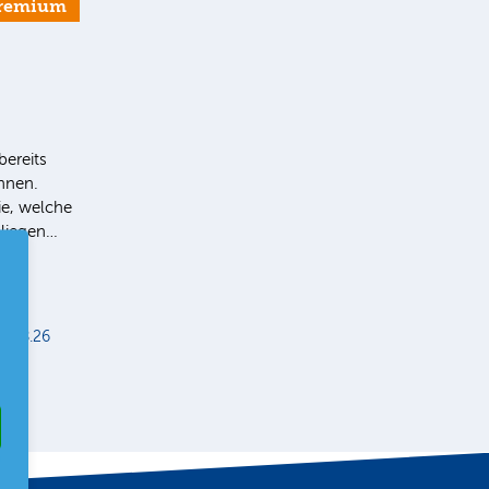
remium
bereits
Ihnen.
ie, welche
 liegen…
5.08.26