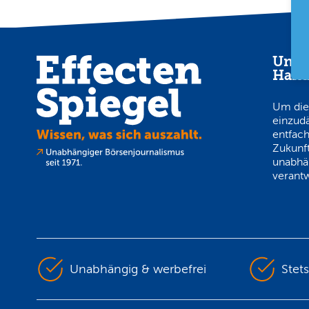
Unab
Hand
Um die
einzud
entfach
Zukunft
unabhä
verantw
Unabhängig & werbefrei
Stet