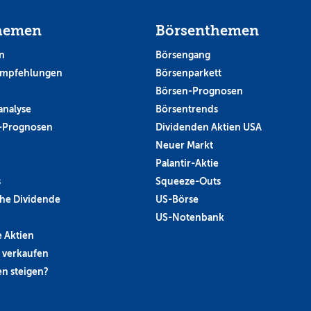
hemen
Börsenthemen
n
Börsengang
empfehlungen
Börsenparkett
Börsen-Prognosen
analyse
Börsentrends
-Prognosen
Dividenden Aktien USA
Neuer Markt
Palantir-Aktie
s
Squeeze-Outs
he Dividende
US-Börse
US-Notenbank
 Aktien
 verkaufen
n steigen?