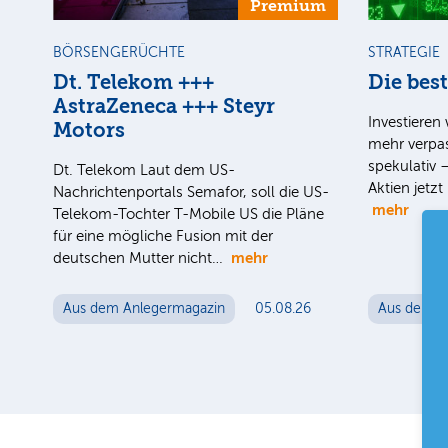
Premium
BÖRSENGERÜCHTE
STRATEGIE
Dt. Telekom +++
Die bes
AstraZeneca +++ Steyr
Investieren 
Motors
mehr verpas
spekulativ 
Dt. Telekom Laut dem US-
Aktien jetz
Nachrichtenportals Semafor, soll die US-
mehr
Telekom-Tochter T-Mobile US die Pläne
für eine mögliche Fusion mit der
mehr
deutschen Mutter nicht…
Aus dem Anlegermagazin
05.08.26
Aus dem A