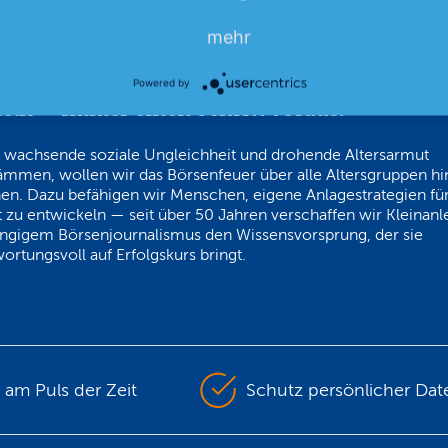
mehr
Powered by
hängig im Denken und verantwortungsvoll 
eln — Immer einen Schritt voraus!
 wachsende soziale Ungleichheit und drohende Altersarmut
ämmen, wollen wir das Börsenfeuer über alle Altersgruppen h
en. Dazu befähigen wir Menschen, eigene Anlagestrategien für
 zu entwickeln — seit über 50 Jahren verschaffen wir Kleinanl
ngigem Börsenjournalismus den Wissensvorsprung, der sie
ortungsvoll auf Erfolgskurs bringt.
s am Puls der Zeit
Schutz persönlicher Dat