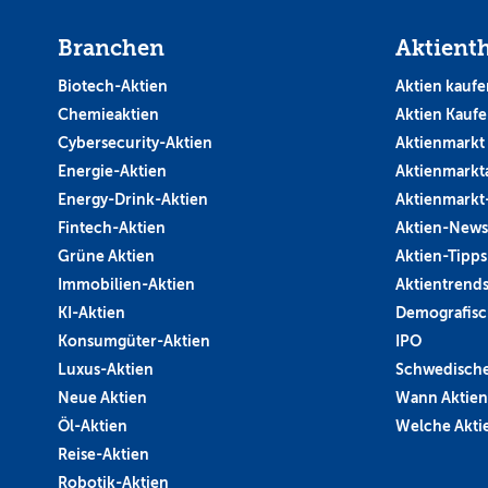
Branchen
Aktient
Biotech-Aktien
Aktien kaufe
Chemieaktien
Aktien Kauf
Cybersecurity-Aktien
Aktienmarkt
Energie-Aktien
Aktienmarkt
Energy-Drink-Aktien
Aktienmarkt
Fintech-Aktien
Aktien-News
Grüne Aktien
Aktien-Tipps
Immobilien-Aktien
Aktientrend
KI-Aktien
Demografisc
Konsumgüter-Aktien
IPO
Luxus-Aktien
Schwedische
Neue Aktien
Wann Aktien
Öl-Aktien
Welche Aktie
Reise-Aktien
Robotik-Aktien