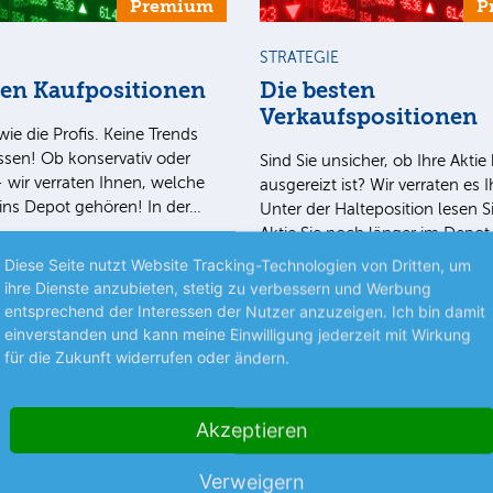
Premium
P
STRATEGIE
ten Kaufpositionen
Die besten
Verkaufspositionen
wie die Profis. Keine Trends
sen! Ob konservativ oder
Sind Sie unsicher, ob Ihre Aktie 
– wir verraten Ihnen, welche
ausgereizt ist? Wir verraten es 
t ins Depot gehören! In der…
Unter der Halteposition lesen S
Aktie Sie noch länger im Depot
mehr
Diese Seite nutzt Website Tracking-Technologien von Dritten, um
ihre Dienste anzubieten, stetig zu verbessern und Werbung
entsprechend der Interessen der Nutzer anzuzeigen. Ich bin damit
einverstanden und kann meine Einwilligung jederzeit mit Wirkung
nlegermagazin
05.08.26
Aus dem Anlegermagazin
0
für die Zukunft widerrufen oder ändern.
Akzeptieren
Verweigern