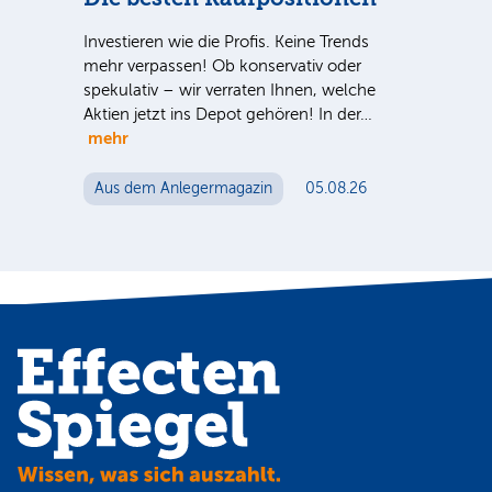
Ve
Investieren wie die Profis. Keine Trends
nter
mehr verpassen! Ob konservativ oder
Sind
e Sie
spekulativ – wir verraten Ihnen, welche
ausg
Aktien jetzt ins Depot gehören! In der…
der 
mehr
noc
Aus dem Anlegermagazin
05.08.26
Au