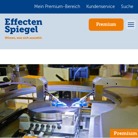
Mein Premium-Bereich
Kundenservice
Suche
Premium
Anmelden
Premium