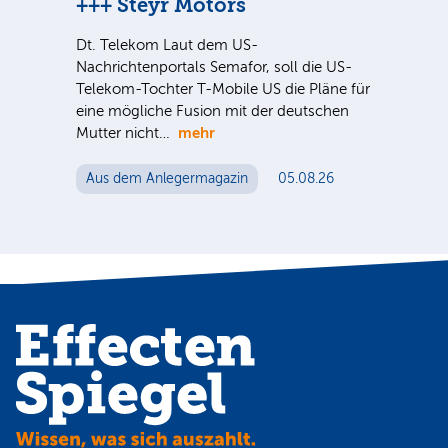
+++ Steyr Motors
Ve
nter
Dt. Telekom Laut dem US-
Sind
e Sie
Nachrichtenportals Semafor, soll die US-
ausg
Telekom-Tochter T-Mobile US die Pläne für
der 
eine mögliche Fusion mit der deutschen
noc
mehr
Mutter nicht…
Au
Aus dem Anlegermagazin
05.08.26