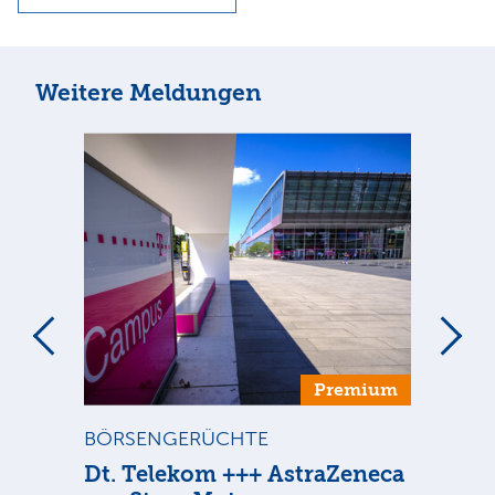
Weitere Meldungen
um
Premium
BÖRSENGERÜCHTE
ST
n
Dt. Telekom +++ AstraZeneca
Di