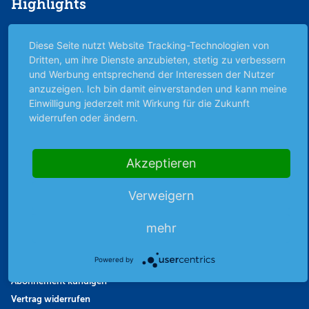
Highlights
Archiv
Diese Seite nutzt Website Tracking-Technologien von
Börsenbericht
Dritten, um ihre Dienste anzubieten, stetig zu verbessern
Börsengerüchte
und Werbung entsprechend der Interessen der Nutzer
Börsengespräche
anzuzeigen. Ich bin damit einverstanden und kann meine
Börsennews
Einwilligung jederzeit mit Wirkung für die Zukunft
widerrufen oder ändern.
Favoriten
Finanzpodcast
Strategie
Akzeptieren
Thema der Woche
Themen & Börse
Verweigern
mehr
Abo & Shop
Powered by
Abonnent werden
Abonnement kündigen
Vertrag widerrufen