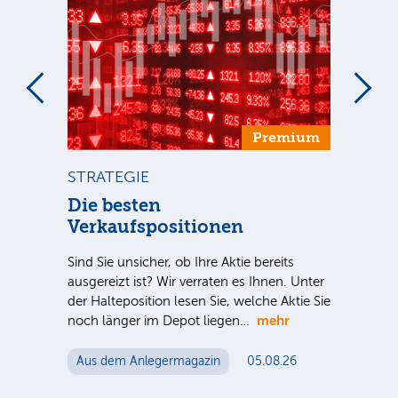
um
Premium
STRATEGIE
ST
ca
Die besten
Di
Verkaufspositionen
Inve
meh
Sind Sie unsicher, ob Ihre Aktie bereits
spe
S-
ausgereizt ist? Wir verraten es Ihnen. Unter
Akti
 für
der Halteposition lesen Sie, welche Aktie Sie
me
mehr
n
noch länger im Depot liegen…
Au
Aus dem Anlegermagazin
05.08.26