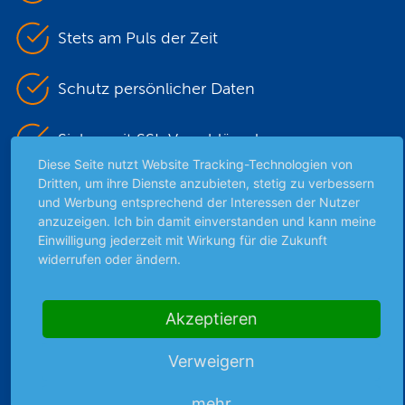
Stets am Puls der Zeit
Schutz persönlicher Daten
Sicher mit SSL-Verschlüsselung
Diese Seite nutzt Website Tracking-Technologien von
Dritten, um ihre Dienste anzubieten, stetig zu verbessern
und Werbung entsprechend der Interessen der Nutzer
Highlights
anzuzeigen. Ich bin damit einverstanden und kann meine
Einwilligung jederzeit mit Wirkung für die Zukunft
Archiv
widerrufen oder ändern.
Börsenbericht
Börsengerüchte
Börsengespräche
Akzeptieren
Börsennews
Verweigern
Favoriten
Finanzpodcast
mehr