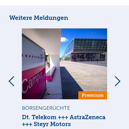
Weitere Meldungen
um
Premium
BÖRSENGERÜCHTE
ST
Dt. Telekom +++ AstraZeneca
Di
+++ Steyr Motors
Sind