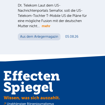
ausg
Dt. Telekom Laut dem US-
der 
nter
Nachrichtenportals Semafor, soll die US-
noc
e Sie
Telekom-Tochter T-Mobile US die Pläne für
eine mögliche Fusion mit der deutschen
mehr
Mutter nicht…
Au
Aus dem Anlegermagazin
05.08.26