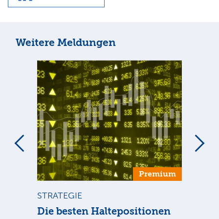
Weitere Meldungen
um
Premium
STRATEGIE
ST
ca
Die besten Haltepositionen
Di