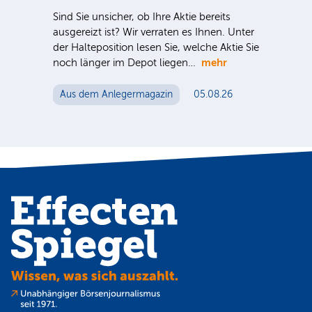
Sind Sie unsicher, ob Ihre Aktie bereits
Inve
ausgereizt ist? Wir verraten es Ihnen. Unter
meh
der Halteposition lesen Sie, welche Aktie Sie
spe
S-
mehr
noch länger im Depot liegen…
Akti
 für
me
n
Aus dem Anlegermagazin
05.08.26
Au