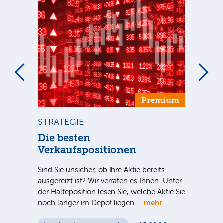
um
Premium
STRATEGIE
ST
ca
Die besten
Di
Verkaufspositionen
Inve
meh
Sind Sie unsicher, ob Ihre Aktie bereits
spe
S-
ausgereizt ist? Wir verraten es Ihnen. Unter
Akti
 für
der Halteposition lesen Sie, welche Aktie Sie
me
mehr
n
noch länger im Depot liegen…