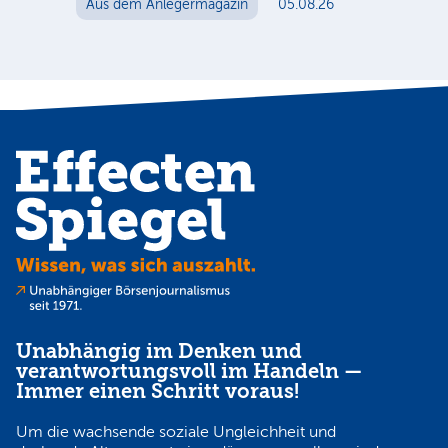
Au
Aus dem Anlegermagazin
05.08.26
Unabhängig im Denken und
verantwortungsvoll im Handeln —
Immer einen Schritt voraus!
Um die wachsende soziale Ungleichheit und