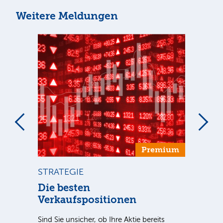
Weitere Meldungen
um
Premium
STRATEGIE
ST
ca
Die besten
Di
Verkaufspositionen
Sind
ausg
Sind Sie unsicher, ob Ihre Aktie bereits