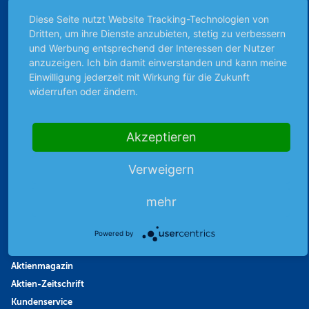
Börsengerüchte
Diese Seite nutzt Website Tracking-Technologien von
Börsengespräche
Dritten, um ihre Dienste anzubieten, stetig zu verbessern
und Werbung entsprechend der Interessen der Nutzer
Börsennews
anzuzeigen. Ich bin damit einverstanden und kann meine
Favoriten
Einwilligung jederzeit mit Wirkung für die Zukunft
Finanzpodcast
widerrufen oder ändern.
Strategie
Thema der Woche
Akzeptieren
Themen & Börse
Verweigern
Abo & Shop
mehr
Abonnent werden
Abonnement kündigen
Powered by
Vertrag widerrufen
Aktienmagazin
Aktien-Zeitschrift
Kundenservice