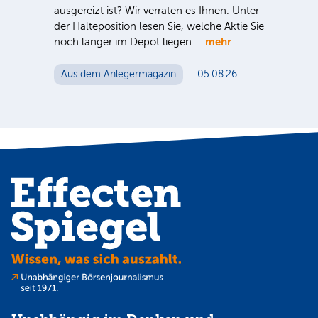
der 
S-
ausgereizt ist? Wir verraten es Ihnen. Unter
noc
 für
der Halteposition lesen Sie, welche Aktie Sie
mehr
n
noch länger im Depot liegen…
Au
Aus dem Anlegermagazin
05.08.26