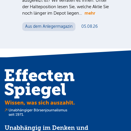
ausgereizt ist? Wir verraten es Ihnen. Unter
Sind
der Halteposition lesen Sie, welche Aktie Sie
ausg
mehr
noch länger im Depot liegen…
der 
noc
Aus dem Anlegermagazin
05.08.26
Au
Unabhängig im Denken und