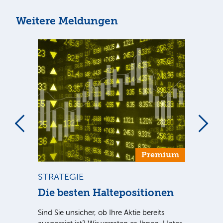
Weitere Meldungen
um
Premium
STRATEGIE
ST
Die besten Haltepositionen
Di
Ve
Sind Sie unsicher, ob Ihre Aktie bereits