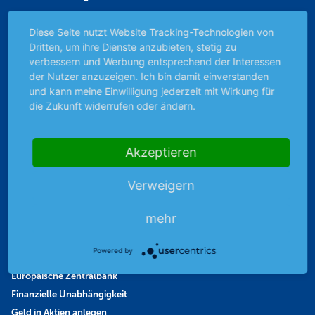
Abonnent werden
Diese Seite nutzt Website Tracking-Technologien von
Abonnement kündigen
Dritten, um ihre Dienste anzubieten, stetig zu
Vertrag widerrufen
verbessern und Werbung entsprechend der Interessen
Aktienmagazin
der Nutzer anzuzeigen. Ich bin damit einverstanden
und kann meine Einwilligung jederzeit mit Wirkung für
Aktien-Zeitschrift
die Zukunft widerrufen oder ändern.
Kundenservice
Mein Premium-Bereich
Akzeptieren
Anlage & Finanzen
Verweigern
Aktiendepot
mehr
Altersvorsorge
Bestes Investment
Powered by
Entscheidung der FED
Europäische Zentralbank
Finanzielle Unabhängigkeit
Geld in Aktien anlegen