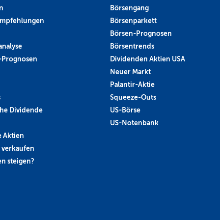
n
Börsengang
empfehlungen
Börsenparkett
Börsen-Prognosen
analyse
Börsentrends
-Prognosen
Dividenden Aktien USA
Neuer Markt
Palantir-Aktie
s
Squeeze-Outs
he Dividende
US-Börse
US-Notenbank
 Aktien
 verkaufen
n steigen?