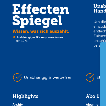
Unab
Hand
Um die
einzud
entfach
Zukunft
unabhä
verantw
Unabhängig & werbefrei
Stet
Highlights
Abo & S
Archiv
Abonnent w