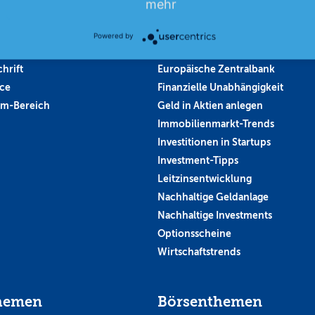
mehr
 kündigen
Altersvorsorge
rrufen
Bestes Investment
Powered by
in
Entscheidung der FED
hrift
Europäische Zentralbank
ce
Finanzielle Unabhängigkeit
um-Bereich
Geld in Aktien anlegen
Immobilienmarkt-Trends
Investitionen in Startups
Investment-Tipps
Leitzinsentwicklung
Nachhaltige Geldanlage
Nachhaltige Investments
Optionsscheine
Wirtschaftstrends
hemen
Börsenthemen