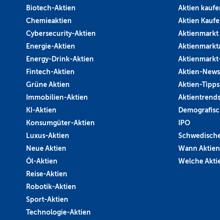
Biotech-Aktien
Aktien kaufe
Chemieaktien
Aktien Kauf
Cybersecurity-Aktien
Aktienmarkt
Energie-Aktien
Aktienmarkt
Energy-Drink-Aktien
Aktienmarkt
Fintech-Aktien
Aktien-News
Grüne Aktien
Aktien-Tipps
Immobilien-Aktien
Aktientrend
KI-Aktien
Demografisc
Konsumgüter-Aktien
IPO
Luxus-Aktien
Schwedische
Neue Aktien
Wann Aktien
Öl-Aktien
Welche Aktie
Reise-Aktien
Robotik-Aktien
Sport-Aktien
Technologie-Aktien