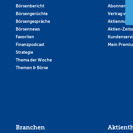
Börsenbericht
Abonnement
Börsengerüchte
Vertrag wide
Börsengespräche
Aktienmagaz
Börsennews
Aktien-Zeitsc
Favoriten
Kundenservi
Finanzpodcast
Mein Premi
Strategie
Thema der Woche
Themen & Börse
Branchen
Aktient