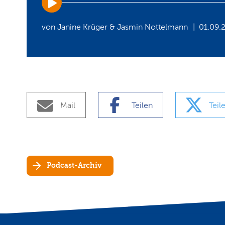
Player
von Janine Krüger & Jasmin Nottelmann
01.09.
Mail
Teilen
Teil
Podcast-Archiv