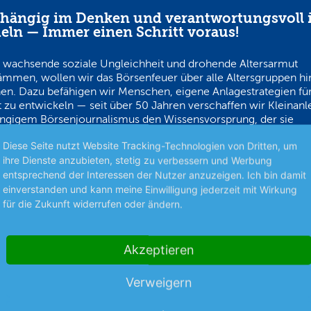
hängig im Denken und verantwortungsvoll 
eln — Immer einen Schritt voraus!
 wachsende soziale Ungleichheit und drohende Altersarmut
ämmen, wollen wir das Börsenfeuer über alle Altersgruppen h
en. Dazu befähigen wir Menschen, eigene Anlagestrategien für
 zu entwickeln — seit über 50 Jahren verschaffen wir Kleinanl
ngigem Börsenjournalismus den Wissensvorsprung, der sie
ortungsvoll auf Erfolgskurs bringt.
Diese Seite nutzt Website Tracking-Technologien von Dritten, um
ihre Dienste anzubieten, stetig zu verbessern und Werbung
entsprechend der Interessen der Nutzer anzuzeigen. Ich bin damit
einverstanden und kann meine Einwilligung jederzeit mit Wirkung
für die Zukunft widerrufen oder ändern.
s am Puls der Zeit
Schutz persönlicher Dat
Akzeptieren
hop
Anlage & Finanzen
Verweigern
erden
Aktiendepot