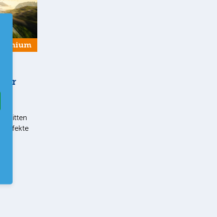
Premium
 der
t im
chnitten
eneffekte