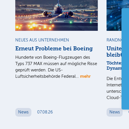
NEUES AUS UNTERNEHMEN
RANDNOTI
Erneut Probleme bei Boeing
United 
bleibt a
Hunderte von Boeing-Flugzeugen des
Töchter mi
Typs 737 MAX müssen auf mögliche Risse
Dynamik
geprüft werden. Die US-
mehr
Luftsicherheitsbehörde Federal…
Die Entwick
Internet-Fa
unterschied
Cloud-Toc
News
07.08.26
News