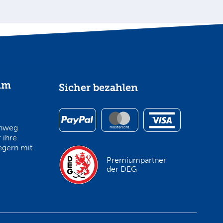
im
Sicher bezahlen
inweg
 ihre
egern mit
Premiumpartner
der DEG