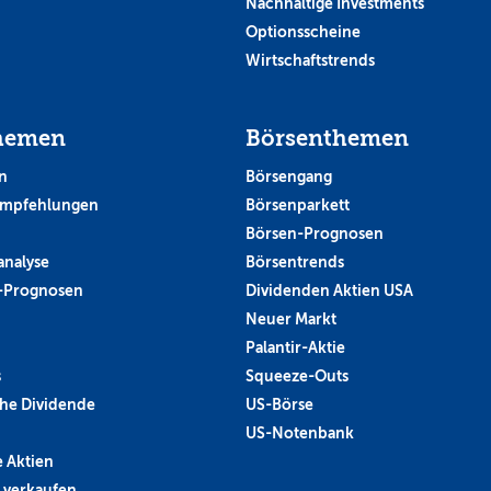
Nachhaltige Investments
Optionsscheine
Wirtschaftstrends
hemen
Börsenthemen
n
Börsengang
empfehlungen
Börsenparkett
Börsen-Prognosen
analyse
Börsentrends
-Prognosen
Dividenden Aktien USA
Neuer Markt
Palantir-Aktie
s
Squeeze-Outs
he Dividende
US-Börse
US-Notenbank
 Aktien
 verkaufen