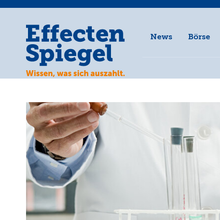
News
Börse