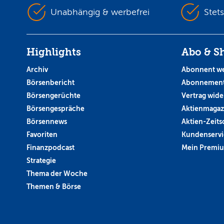
Unabhängig & werbefrei
Stet
Highlights
Abo & S
Archiv
Abonnent w
Börsenbericht
Abonnement
Börsengerüchte
Vertrag wide
Börsengespräche
Aktienmagaz
Börsennews
Aktien-Zeitsc
Favoriten
Kundenservi
Finanzpodcast
Mein Premi
Strategie
Thema der Woche
Themen & Börse