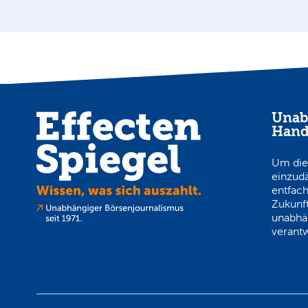
Unab
Hand
Um die
einzud
entfach
Zukunft
unabhä
verantw