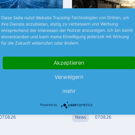
Diese Seite nutzt Website Tracking-Technologien von Dritten, um
ihre Dienste anzubieten, stetig zu verbessern und Werbung
Premium
entsprechend der Interessen der Nutzer anzuzeigen. Ich bin damit
einverstanden und kann meine Einwilligung jederzeit mit Wirkung
ZEN
NEUES AUS UNTERNEHMEN
für die Zukunft widerrufen oder ändern.
Internet-Familie
SAF-Holland bleibt in
uf Kurs
Spur
Akzeptieren
t unterschiedlicher
Der Nutzfahrzeugzulieferer ha
1. Halbjahr etwas besser abges
Verweigern
als erwartet. Dazu trugen Skal
lung innerhalb der United-
mehr
und Sparmaßnahmen…
milie könnte derzeit kaum
mehr
licher ausfallen. Während
mehr
hter IONOS…
Powered by
07.08.26
News
07.08.26