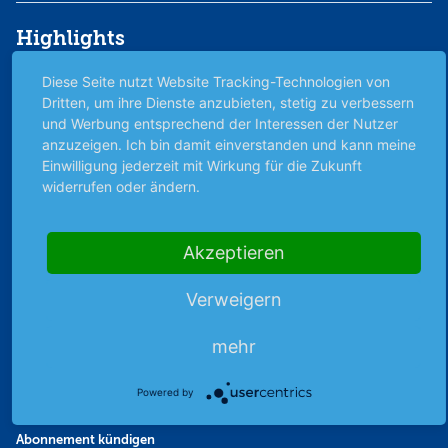
Highlights
Archiv
Diese Seite nutzt Website Tracking-Technologien von
Börsenbericht
Dritten, um ihre Dienste anzubieten, stetig zu verbessern
und Werbung entsprechend der Interessen der Nutzer
Börsengerüchte
anzuzeigen. Ich bin damit einverstanden und kann meine
Börsengespräche
Einwilligung jederzeit mit Wirkung für die Zukunft
Börsennews
widerrufen oder ändern.
Favoriten
Finanzpodcast
Akzeptieren
Strategie
Thema der Woche
Verweigern
Themen & Börse
mehr
Abo & Shop
Powered by
Abonnent werden
Abonnement kündigen