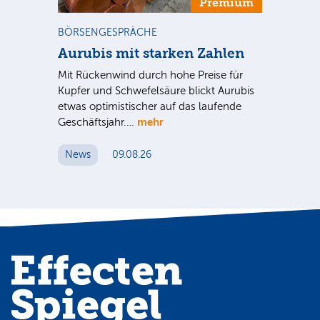
m
Premium
BÖRSENGESPRÄCHE
NE
Aurubis mit starken Zahlen
Ax
Mit Rückenwind durch hohe Preise für
Par
Kupfer und Schwefelsäure blickt Aurubis
sic
etwas optimistischer auf das laufende
wü
mehr
Geschäftsjahr.…
se
News
09.08.26
N