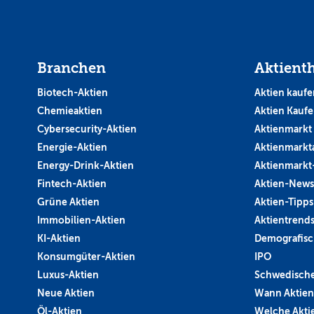
Branchen
Aktient
Biotech-Aktien
Aktien kaufe
Chemieaktien
Aktien Kauf
Cybersecurity-Aktien
Aktienmarkt
Energie-Aktien
Aktienmarkt
Energy-Drink-Aktien
Aktienmarkt
Fintech-Aktien
Aktien-News
Grüne Aktien
Aktien-Tipps
Immobilien-Aktien
Aktientrend
KI-Aktien
Demografisc
Konsumgüter-Aktien
IPO
Luxus-Aktien
Schwedische
Neue Aktien
Wann Aktien
Öl-Aktien
Welche Aktie