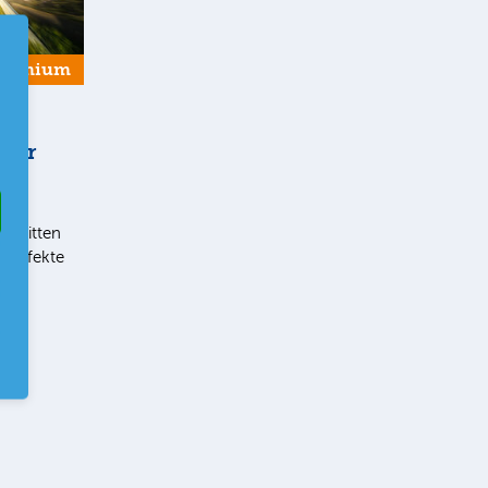
Premium
 der
t im
chnitten
eneffekte