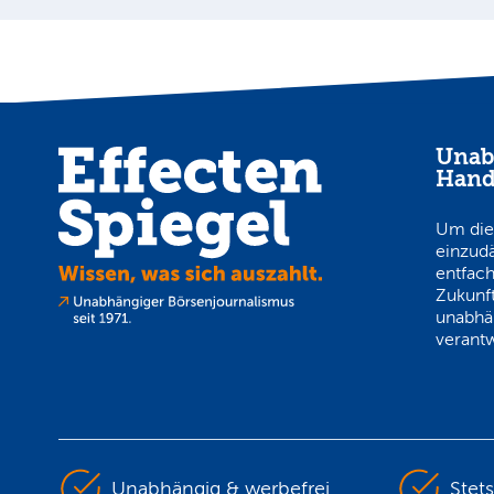
Unab
Hand
Um die
einzud
entfach
Zukunft
unabhä
verantw
Unabhängig & werbefrei
Stet