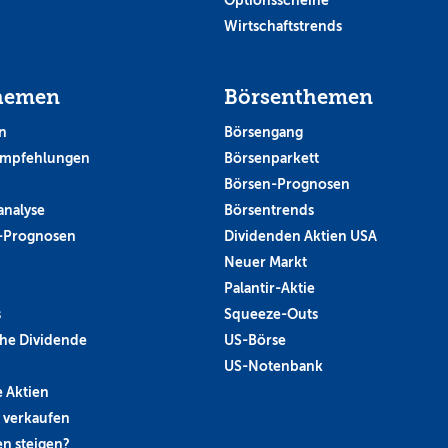
Wirtschaftstrends
hemen
Börsenthemen
n
Börsengang
empfehlungen
Börsenparkett
Börsen-Prognosen
analyse
Börsentrends
-Prognosen
Dividenden Aktien USA
Neuer Markt
Palantir-Aktie
s
Squeeze-Outs
he Dividende
US-Börse
US-Notenbank
 Aktien
 verkaufen
n steigen?