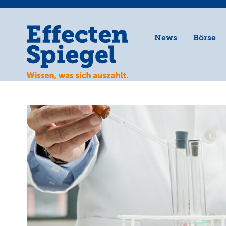
News
Börse