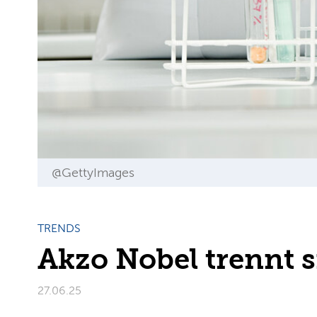
@GettyImages
TRENDS
Akzo Nobel trennt 
27.06.25