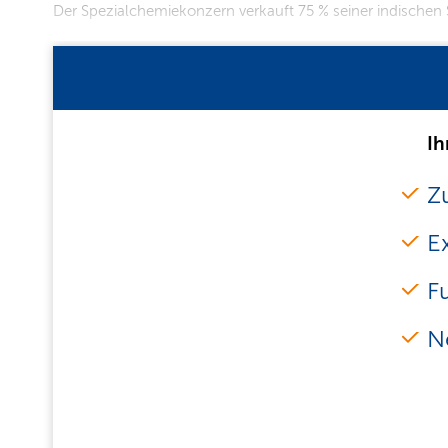
Der Spezialchemiekonzern verkauft 75 % seiner indischen
Ih
Zu
E
F
N