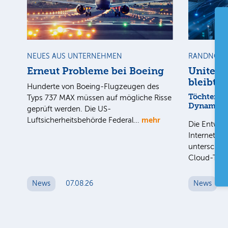
NEUES AUS UNTERNEHMEN
RANDNOTI
Erneut Probleme bei Boeing
United 
bleibt a
Hunderte von Boeing-Flugzeugen des
Töchter mi
Typs 737 MAX müssen auf mögliche Risse
Dynamik
geprüft werden. Die US-
mehr
Luftsicherheitsbehörde Federal…
Die Entwick
Internet-Fa
unterschied
Cloud-Toc
News
07.08.26
News