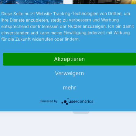
Diese Seite nutzt Website Tracking-Technologien von Dritten, um
Premium
ihre Dienste anzubieten, stetig zu verbessern und Werbung
entsprechend der Interessen der Nutzer anzuzeigen. Ich bin damit
einverstanden und kann meine Einwilligung jederzeit mit Wirkung
ZEN
NEUES AUS UNTERNEHMEN
für die Zukunft widerrufen oder ändern.
Internet-Familie
SAF-Holland bleibt in
uf Kurs
Spur
t unterschiedlicher
Akzeptieren
Der Nutzfahrzeugzulieferer ha
1. Halbjahr etwas besser abges
als erwartet. Dazu trugen Skal
Verweigern
lung innerhalb der United-
mehr
und Sparmaßnahmen…
milie könnte derzeit kaum
mehr
licher ausfallen. Während
mehr
hter IONOS…
Powered by
07.08.26
News
07.08.26