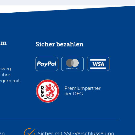
im
Sicher bezahlen
inweg
 ihre
egern mit
Premiumpartner
der DEG
en
Sicher mit SSL-Verschlüsselung