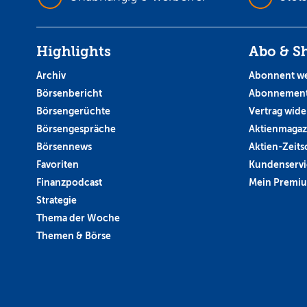
Highlights
Abo & S
Archiv
Abonnent w
Börsenbericht
Abonnement
Börsengerüchte
Vertrag wide
Börsengespräche
Aktienmagaz
Börsennews
Aktien-Zeitsc
Favoriten
Kundenservi
Finanzpodcast
Mein Premi
Strategie
Thema der Woche
Themen & Börse