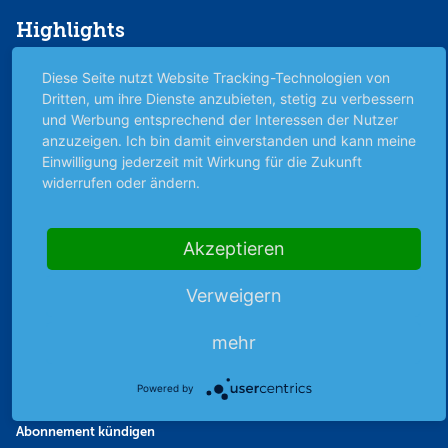
Highlights
Archiv
Diese Seite nutzt Website Tracking-Technologien von
Börsenbericht
Dritten, um ihre Dienste anzubieten, stetig zu verbessern
Börsengerüchte
und Werbung entsprechend der Interessen der Nutzer
anzuzeigen. Ich bin damit einverstanden und kann meine
Börsengespräche
Einwilligung jederzeit mit Wirkung für die Zukunft
Börsennews
widerrufen oder ändern.
Favoriten
Finanzpodcast
Akzeptieren
Strategie
Thema der Woche
Verweigern
Themen & Börse
mehr
Abo & Shop
Powered by
Abonnent werden
Abonnement kündigen