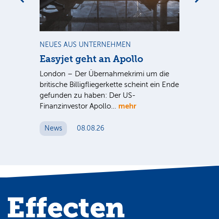
m
NEUES AUS UNTERNEHMEN
NE
Easyjet geht an Apollo
PV
G
ist
London – Der Übernahmekrimi um die
ten
britische Billigfliegerkette scheint ein Ende
Für
gefunden zu haben: Der US-
An
mehr
Finanzinvestor Apollo…
Um
News
08.08.26
N