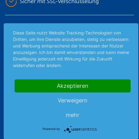
Sicher mit SSL-Verschlüsselung
Highlights
Diese Seite nutzt Website Tracking-Technologien von
Archiv
Dritten, um ihre Dienste anzubieten, stetig zu verbessern
Börsenbericht
und Werbung entsprechend der Interessen der Nutzer
anzuzeigen. Ich bin damit einverstanden und kann meine
Börsengerüchte
Einwilligung jederzeit mit Wirkung für die Zukunft
Börsengespräche
widerrufen oder ändern.
Börsennews
Favoriten
Akzeptieren
Finanzpodcast
Strategie
Verweigern
Thema der Woche
Themen & Börse
mehr
Powered by
Abo & Shop