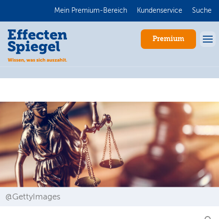
Mein Premium-Bereich
Kundenservice
Suche
Premium
Anmelden
@GettyImages