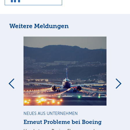
Weitere Meldungen
m
NEUES AUS UNTERNEHMEN
RA
Erneut Probleme bei Boeing
Un
bl