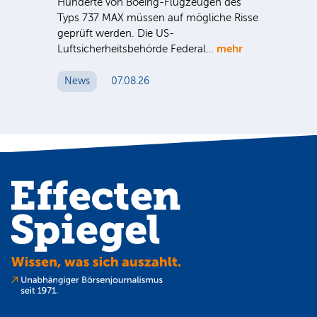
Hunderte von Boeing-Flugzeugen des
Tö
Typs 737 MAX müssen auf mögliche Risse
Dy
n
geprüft werden. Die US-
mehr
e
Luftsicherheitsbehörde Federal…
Die
Int
News
07.08.26
unt
Cl
N