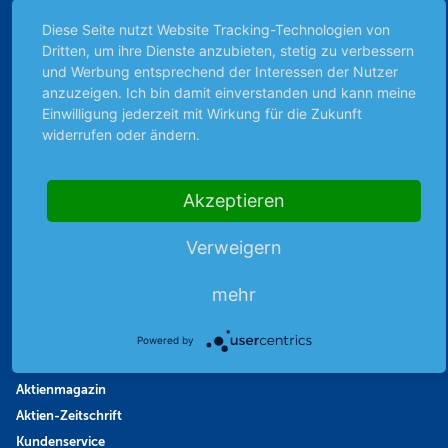
Börsengerüchte
Diese Seite nutzt Website Tracking-Technologien von
Dritten, um ihre Dienste anzubieten, stetig zu verbessern
Börsengespräche
und Werbung entsprechend der Interessen der Nutzer
Börsennews
anzuzeigen. Ich bin damit einverstanden und kann meine
Favoriten
Einwilligung jederzeit mit Wirkung für die Zukunft
Finanzpodcast
widerrufen oder ändern.
Strategie
Thema der Woche
Akzeptieren
Themen & Börse
Verweigern
Abo & Shop
mehr
Abonnent werden
Abonnement kündigen
Powered by
Vertrag widerrufen
Aktienmagazin
Aktien-Zeitschrift
Kundenservice