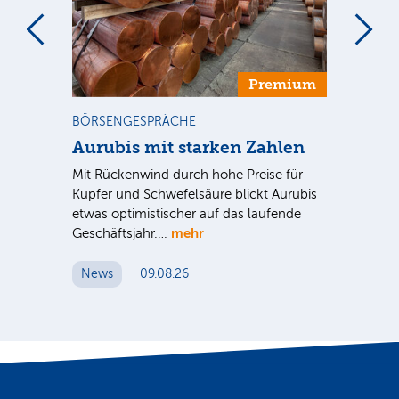
m
Premium
BÖRSENGESPRÄCHE
NE
Aurubis mit starken Zahlen
Ax
Mit Rückenwind durch hohe Preise für
Par
Kupfer und Schwefelsäure blickt Aurubis
sic
etwas optimistischer auf das laufende
wü
mehr
Geschäftsjahr.…
se
News
09.08.26
N