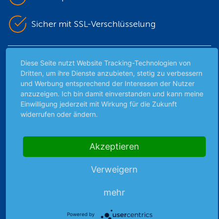
Sicher mit SSL-Verschlüsselung
Highlights
Diese Seite nutzt Website Tracking-Technologien von
Dritten, um ihre Dienste anzubieten, stetig zu verbessern
Archiv
und Werbung entsprechend der Interessen der Nutzer
anzuzeigen. Ich bin damit einverstanden und kann meine
Börsenbericht
Einwilligung jederzeit mit Wirkung für die Zukunft
Börsengerüchte
widerrufen oder ändern.
Börsengespräche
Börsennews
Favoriten
Akzeptieren
Finanzpodcast
Verweigern
Strategie
Thema der Woche
mehr
Themen & Börse
Powered by