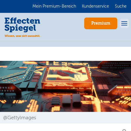
Mein Premium-Bereich
Kundenservice
Suche
Premium
Anmelden
@GettyImages