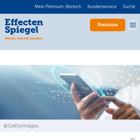
Mein Premium-Bereich
Kundenservice
Suche
Premium
Anmelden
@GettyImages