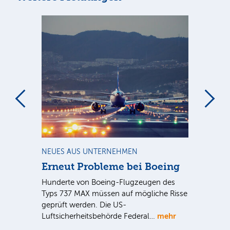
m
NEUES AUS UNTERNEHMEN
RA
Erneut Probleme bei Boeing
Un
bl
Hunderte von Boeing-Flugzeugen des
Tö
Typs 737 MAX müssen auf mögliche Risse
Dy
n
geprüft werden. Die US-
mehr
e
Luftsicherheitsbehörde Federal…
Die