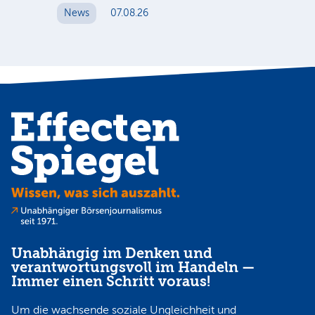
Int
News
07.08.26
unt
Cl
N
Unabhängig im Denken und
verantwortungsvoll im Handeln —
Immer einen Schritt voraus!
Um die wachsende soziale Ungleichheit und