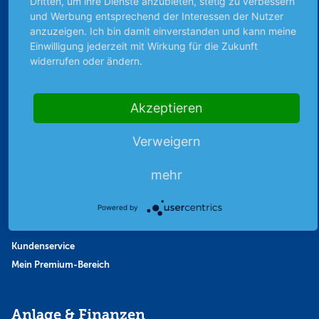
Dritten, um ihre Dienste anzubieten, stetig zu verbessern
Favoriten
und Werbung entsprechend der Interessen der Nutzer
Finanzpodcast
anzuzeigen. Ich bin damit einverstanden und kann meine
Strategie
Einwilligung jederzeit mit Wirkung für die Zukunft
Thema der Woche
widerrufen oder ändern.
Themen & Börse
Akzeptieren
Abo & Shop
Verweigern
Abonnent werden
Abonnement kündigen
mehr
Vertrag widerrufen
Powered by
Aktienmagazin
Aktien-Zeitschrift
Kundenservice
Mein Premium-Bereich
Anlage & Finanzen