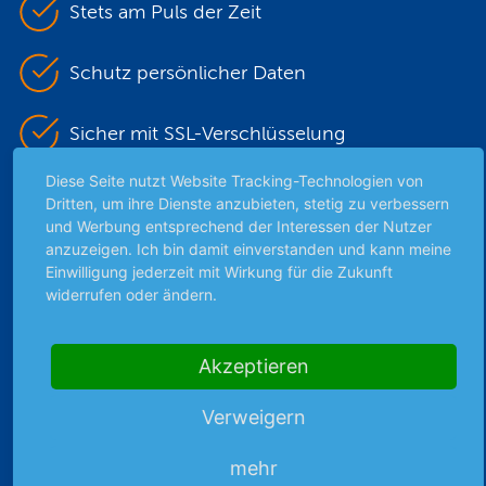
Stets am Puls der Zeit
Schutz persönlicher Daten
Sicher mit SSL-Verschlüsselung
Diese Seite nutzt Website Tracking-Technologien von
Dritten, um ihre Dienste anzubieten, stetig zu verbessern
Highlights
und Werbung entsprechend der Interessen der Nutzer
anzuzeigen. Ich bin damit einverstanden und kann meine
Archiv
Einwilligung jederzeit mit Wirkung für die Zukunft
Börsenbericht
widerrufen oder ändern.
Börsengerüchte
Börsengespräche
Akzeptieren
Börsennews
Favoriten
Verweigern
Finanzpodcast
Strategie
mehr
Thema der Woche