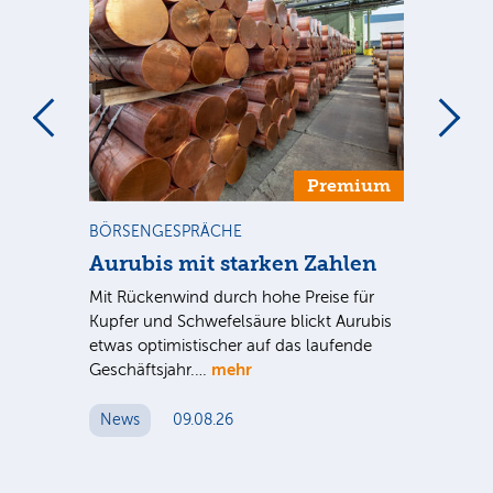
m
Premium
BÖRSENGESPRÄCHE
NE
Aurubis mit starken Zahlen
Ax
Mit Rückenwind durch hohe Preise für
Par
Kupfer und Schwefelsäure blickt Aurubis
sic
etwas optimistischer auf das laufende
wü
mehr
Geschäftsjahr.…
se
News
09.08.26
N