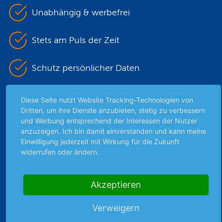
Unabhängig & werbefrei
Stets am Puls der Zeit
Schutz persönlicher Daten
Sicher mit SSL-Verschlüsselung
Diese Seite nutzt Website Tracking-Technologien von
Dritten, um ihre Dienste anzubieten, stetig zu verbessern
und Werbung entsprechend der Interessen der Nutzer
anzuzeigen. Ich bin damit einverstanden und kann meine
Highlights
Einwilligung jederzeit mit Wirkung für die Zukunft
widerrufen oder ändern.
Archiv
Börsenbericht
Börsengerüchte
Akzeptieren
Börsengespräche
Börsennews
Verweigern
Favoriten