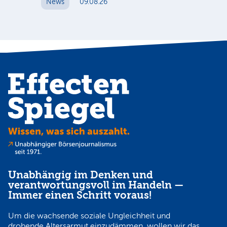
News
09.08.26
N
Unabhängig im Denken und
verantwortungsvoll im Handeln —
Immer einen Schritt voraus!
Um die wachsende soziale Ungleichheit und
drohende Altersarmut einzudämmen, wollen wir das