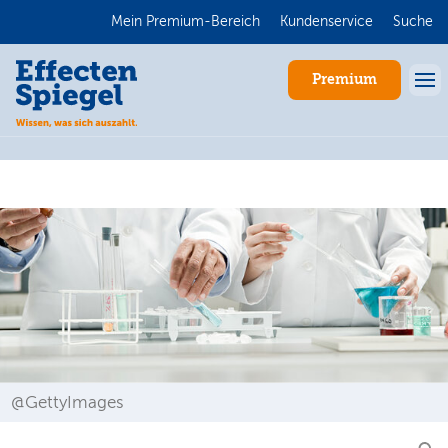
Mein Premium-Bereich
Kundenservice
Suche
Premium
Anmelden
@GettyImages