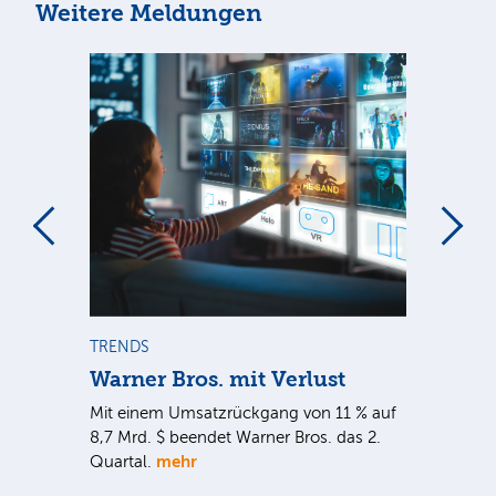
Weitere Meldungen
m
TRENDS
TR
Warner Bros. mit Verlust
Sh
em
Mit einem Umsatzrückgang von 11 % auf
Dan
tal
8,7 Mrd. $ beendet Warner Bros. das 2.
Br
mehr
er
Quartal.
Mrd
ge