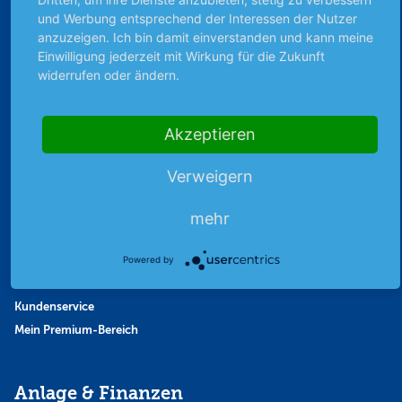
Favoriten
und Werbung entsprechend der Interessen der Nutzer
Finanzpodcast
anzuzeigen. Ich bin damit einverstanden und kann meine
Strategie
Einwilligung jederzeit mit Wirkung für die Zukunft
Thema der Woche
widerrufen oder ändern.
Themen & Börse
Akzeptieren
Abo & Shop
Verweigern
Abonnent werden
Abonnement kündigen
mehr
Vertrag widerrufen
Aktienmagazin
Powered by
Aktien-Zeitschrift
Kundenservice
Mein Premium-Bereich
Anlage & Finanzen