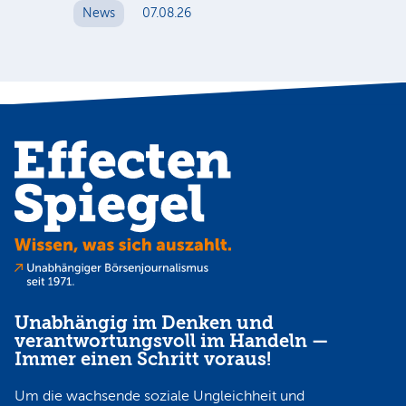
News
07.08.26
N
Unabhängig im Denken und
verantwortungsvoll im Handeln —
Immer einen Schritt voraus!
Um die wachsende soziale Ungleichheit und