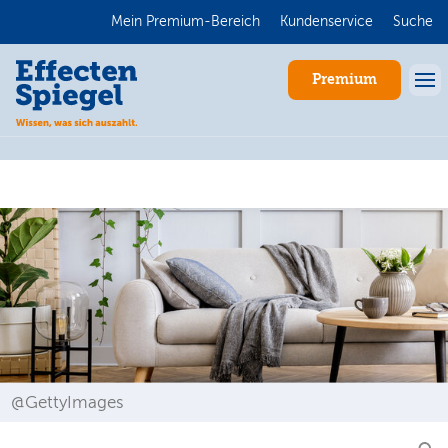
Mein Premium-Bereich
Kundenservice
Suche
Premium
Anmelden
@GettyImages