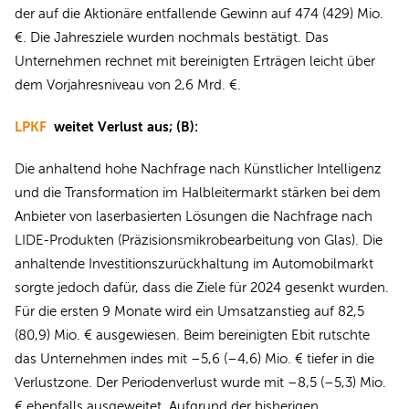
der auf die Aktionäre entfallende Gewinn auf 474 (429) Mio.
€. Die Jahresziele wurden nochmals bestätigt. Das
Unternehmen rechnet mit bereinigten Erträgen leicht über
dem Vorjahresniveau von 2,6 Mrd. €.
LPKF
weitet Verlust aus; (B):
Die anhaltend hohe Nachfrage nach Künstlicher Intelligenz
und die Transformation im Halbleitermarkt stärken bei dem
Anbieter von laserbasierten Lösungen die Nachfrage nach
LIDE-Produkten (Präzisionsmikrobearbeitung von Glas). Die
anhaltende Investitionszurückhaltung im Automobilmarkt
sorgte jedoch dafür, dass die Ziele für 2024 gesenkt wurden.
Für die ersten 9 Monate wird ein Umsatzanstieg auf 82,5
(80,9) Mio. € ausgewiesen. Beim bereinigten Ebit rutschte
das Unternehmen indes mit –5,6 (–4,6) Mio. € tiefer in die
Verlustzone. Der Periodenverlust wurde mit –8,5 (–5,3) Mio.
€ ebenfalls ausgeweitet. Aufgrund der bisherigen