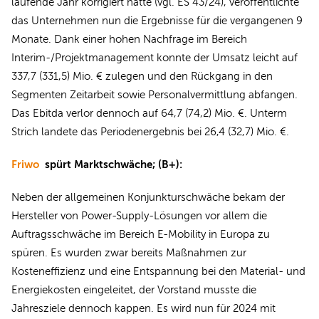
laufende Jahr korrigiert hatte (vgl. ES 43/24), veröffentlichte
das Unternehmen nun die Ergebnisse für die vergangenen 9
Monate. Dank einer hohen Nachfrage im Bereich
Interim-/Projektmanagement konnte der Umsatz leicht auf
337,7 (331,5) Mio. € zulegen und den Rückgang in den
Segmenten Zeitarbeit sowie Personalvermittlung abfangen.
Das Ebitda verlor dennoch auf 64,7 (74,2) Mio. €. Unterm
Strich landete das Periodenergebnis bei 26,4 (32,7) Mio. €.
Friwo
spürt Marktschwäche; (B+):
Neben der allgemeinen Konjunkturschwäche bekam der
Hersteller von Power-Supply-Lösungen vor allem die
Auftragsschwäche im Bereich E-Mobility in Europa zu
spüren. Es wurden zwar bereits Maßnahmen zur
Kosteneffizienz und eine Entspannung bei den Material- und
Energiekosten eingeleitet, der Vorstand musste die
Jahresziele dennoch kappen. Es wird nun für 2024 mit