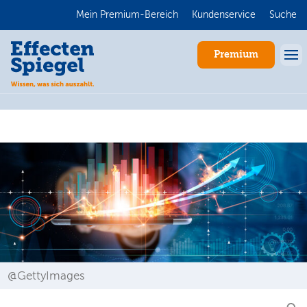
Mein Premium-Bereich
Kundenservice
Suche
Premium
Anmelden
@GettyImages