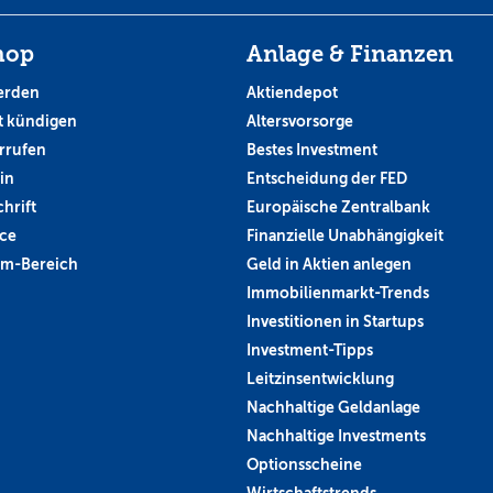
hop
Anlage & Finanzen
erden
Aktiendepot
 kündigen
Altersvorsorge
rrufen
Bestes Investment
in
Entscheidung der FED
hrift
Europäische Zentralbank
ce
Finanzielle Unabhängigkeit
um-Bereich
Geld in Aktien anlegen
Immobilienmarkt-Trends
Investitionen in Startups
Investment-Tipps
Leitzinsentwicklung
Nachhaltige Geldanlage
Nachhaltige Investments
Optionsscheine
Wirtschaftstrends