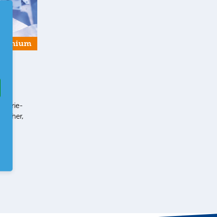
Premium
g
ustrie-
terher,