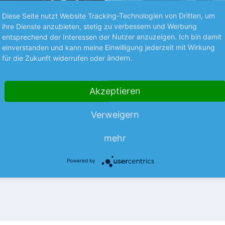
Diese Seite nutzt Website Tracking-Technologien von Dritten, um
ihre Dienste anzubieten, stetig zu verbessern und Werbung
entsprechend der Interessen der Nutzer anzuzeigen. Ich bin damit
einverstanden und kann meine Einwilligung jederzeit mit Wirkung
für die Zukunft widerrufen oder ändern.
S UNTERNEHMEN
NEUES AUS UNTERNEHMEN
tzt Naturkatastrophen
SUSS MircroTec mit
Akzeptieren
Rekordauftrageingan
 französische Versicherer sieht
er derzeit in Frankreich
Beim Umsatz hinkt der Chipind
Verweigern
aldbrände auf Kurs zu
Ausrüster noch dem Vorjahr hin
hr
baut aber auf einen Rekord-
mehr
mehr
Auftragseingang.
Powered by
09.08.26
News
09.08.26