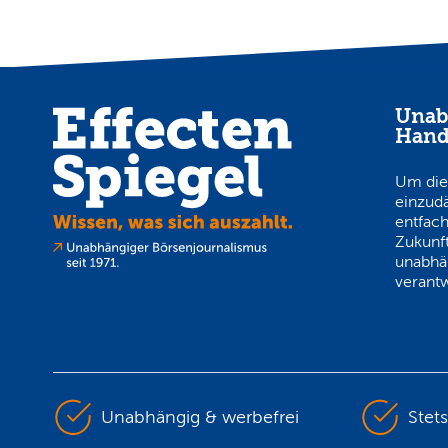
Unab
Hand
Um die
einzud
entfach
Zukunft
unabhä
verantw
Unabhängig & werbefrei
Stet