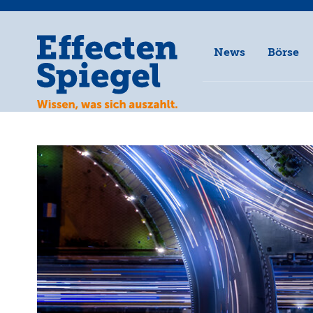
News
Börse