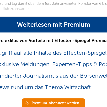
zu und lag damit über dem fürs Jahr anvisierten Korridor von 6 bi
tilität zu erwarten,…
Weiterlesen mit Premium
re exklusiven Vorteile mit Effecten-Spiegel Premi
griff auf alle Inhalte des Effecten-Spiegel
xklusive Meldungen, Experten-Tipps & Po
undierter Journalismus aus der Börsenwel
ews rund um das Thema Wirtschaft
Premium-Abonnent werden