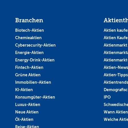
Branchen
Aktient
Biotech-Aktien
Aktien kaufe
Chemieaktien
Aktien Kauf
Cybersecurity-Aktien
Aktienmarkt
Energie-Aktien
Aktienmarkt
Energy-Drink-Aktien
Aktienmarkt
Fintech-Aktien
Aktien-News
Grüne Aktien
Aktien-Tipps
Immobilien-Aktien
Aktientrend
KI-Aktien
Demografisc
Konsumgüter-Aktien
IPO
Luxus-Aktien
Schwedische
Neue Aktien
Wann Aktien
Öl-Aktien
Welche Aktie
Reise-Aktien