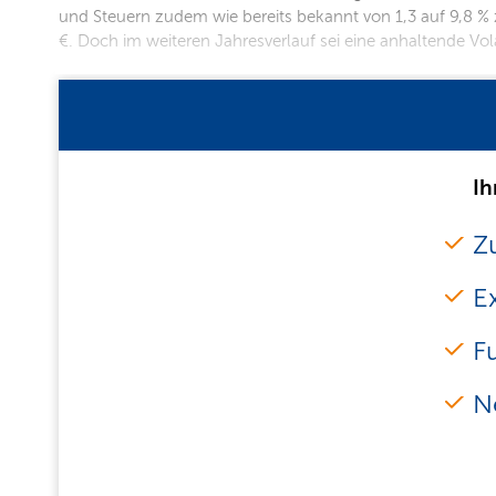
und Steuern zudem wie bereits bekannt von 1,3 auf 9,8 % 
€. Doch im weiteren Jahresverlauf sei eine anhaltende Vola
Ih
Zu
E
F
N