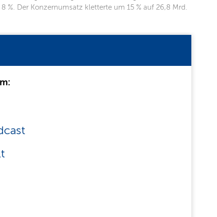
s 8 %. Der Konzernumsatz kletterte um 15 % auf 26,8 Mrd.
um:
dcast
t