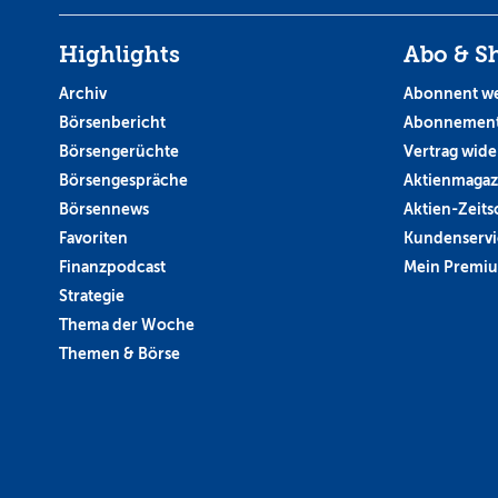
Highlights
Abo & S
Archiv
Abonnent w
Börsenbericht
Abonnement
Börsengerüchte
Vertrag wide
Börsengespräche
Aktienmagaz
Börsennews
Aktien-Zeitsc
Favoriten
Kundenservi
Finanzpodcast
Mein Premi
Strategie
Thema der Woche
Themen & Börse