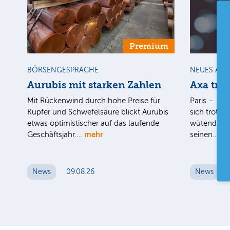
Premium
BÖRSENGESPRÄCHE
NEUES AU
Aurubis mit starken Zahlen
Axa tro
Mit Rückenwind durch hohe Preise für
Paris – Der
Kupfer und Schwefelsäure blickt Aurubis
sich trotz d
etwas optimistischer auf das laufende
wütenden W
mehr
me
Geschäftsjahr.…
seinen…
News
09.08.26
News