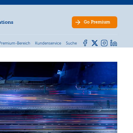
ations
Go
Premium
Premium-Bereich
Kundenservice
Suche