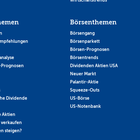
hemen
Börsenthemen
n
Börsengang
empfehlungen
Börsenparkett
Börsen-Prognosen
analyse
Börsentrends
-Prognosen
Dividenden Aktien USA
Neuer Markt
Palantir-Aktie
s
Squeeze-Outs
he Dividende
US-Börse
US-Notenbank
 Aktien
 verkaufen
n steigen?