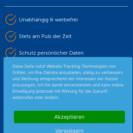
Unabhängig & werbefrei
Stets am Puls der Zeit
Schutz persönlicher Daten
Diese Seite nutzt Website Tracking-Technologien von
Sicher mit SSL-Verschlüsselung
Dritten, um ihre Dienste anzubieten, stetig zu verbessern
und Werbung entsprechend der Interessen der Nutzer
anzuzeigen. Ich bin damit einverstanden und kann meine
Einwilligung jederzeit mit Wirkung für die Zukunft
Highlights
widerrufen oder ändern.
Archiv
Börsenbericht
Akzeptieren
Börsengerüchte
Börsengespräche
Verweigern