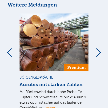
Weitere Meldungen
m
Premium
BÖRSENGESPRÄCHE
NE
Aurubis mit starken Zahlen
Ax
Mit Rückenwind durch hohe Preise für
Par
Kupfer und Schwefelsäure blickt Aurubis
sic
etwas optimistischer auf das laufende
wü
mehr
Geschäftsjahr.…
se