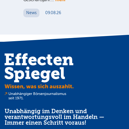
News
09.08.26
N
Unabhängig im Denken und
verantwortungsvoll im Handeln —
Immer einen Schritt voraus!