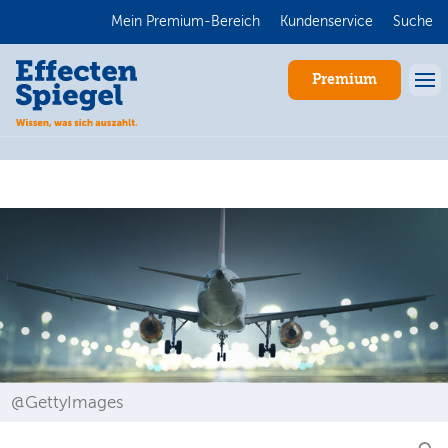
Mein Premium-Bereich
Kundenservice
Suche
Premium
Anmelden
@GettyImages