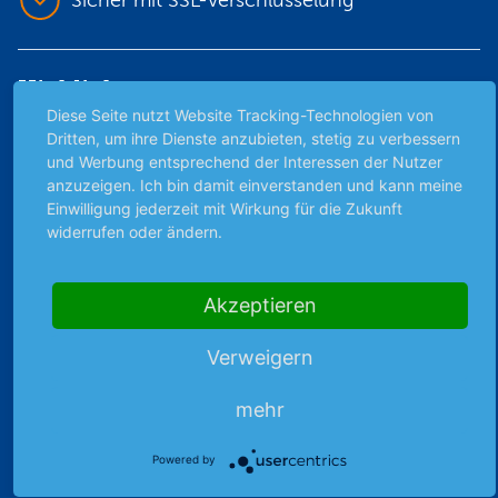
Sicher mit SSL-Verschlüsselung
Highlights
Diese Seite nutzt Website Tracking-Technologien von
Archiv
Dritten, um ihre Dienste anzubieten, stetig zu verbessern
Börsenbericht
und Werbung entsprechend der Interessen der Nutzer
anzuzeigen. Ich bin damit einverstanden und kann meine
Börsengerüchte
Einwilligung jederzeit mit Wirkung für die Zukunft
Börsengespräche
widerrufen oder ändern.
Börsennews
Favoriten
Akzeptieren
Finanzpodcast
Strategie
Verweigern
Thema der Woche
Themen & Börse
mehr
Powered by
Abo & Shop