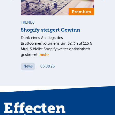
Premium
TRENDS
NE
Shopify steigert Gewinn
To
ie
Dank eines Anstiegs des
Vor
rtal
Bruttowarenvolumens um 32 % auf 115,6
Unt
Mrd. $ bleibt Shopify weiter optimistisch
pe
mehr
gestimmt.
Er
News
06.08.26
N