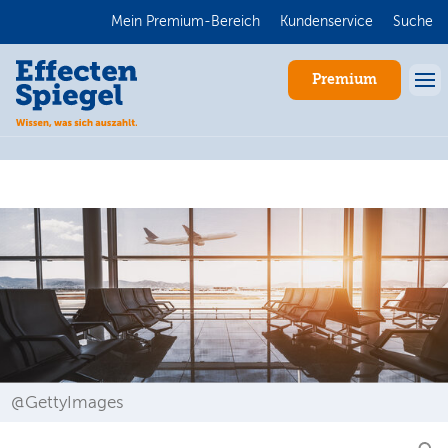
Mein Premium-Bereich
Kundenservice
Suche
Premium
Anmelden
@GettyImages