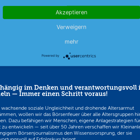
s.
Akzeptieren
08.08.26
News
08.08.26
Verweigern
mehr
Powered by
hängig im Denken und verantwortungsvoll 
eln — Immer einen Schritt voraus!
 wachsende soziale Ungleichheit und drohende Altersarmut
ämmen, wollen wir das Börsenfeuer über alle Altersgruppen h
en. Dazu befähigen wir Menschen, eigene Anlagestrategien für
 zu entwickeln — seit über 50 Jahren verschaffen wir Kleinanl
ngigem Börsenjournalismus den Wissensvorsprung, der sie
ortungsvoll auf Erfolgskurs bringt.