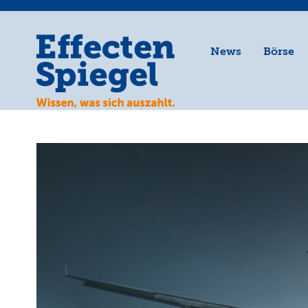
News
Börse