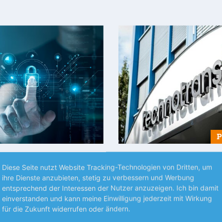
S UNTERNEHMEN
NEUES AUS UNTERNEHMEN
Diese Seite nutzt Website Tracking-Technologien von Dritten, um
la mit
technotrans kann lief
ihre Dienste anzubieten, stetig zu verbessern und Werbung
einbruch
entsprechend der Interessen der Nutzer anzuzeigen. Ich bin damit
Der Thermomanagement-Spezia
einverstanden und kann meine Einwilligung jederzeit mit Wirkung
Halbjahr weist der Hightech-
für die ersten 6 Monate mit ein
für die Zukunft widerrufen oder ändern.
mehr
er einen nahezu konstanten
Umsatzrückgang aus.
mehr