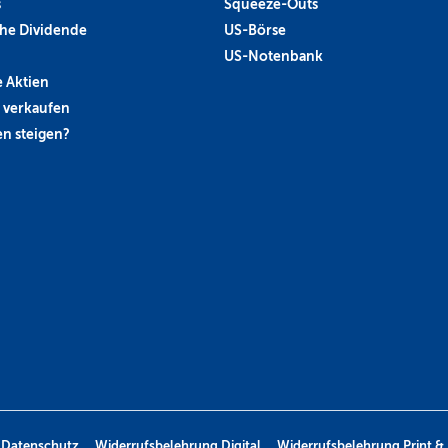
s
Squeeze-Outs
he Dividende
US-Börse
US-Notenbank
 Aktien
 verkaufen
n steigen?
Datenschutz
Widerrufsbelehrung Digital
Widerrufsbelehrung Print & 