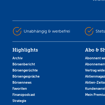
Unabhängig & werbefrei
Stet
Highlights
Abo & S
Archiv
Abonnent w
Börsenbericht
Abonnement
Börsengerüchte
Vertrag wide
Börsengespräche
Aktienmagaz
Börsennews
Aktien-Zeitsc
Favoriten
Kundenservi
Finanzpodcast
Mein Premi
Strategie