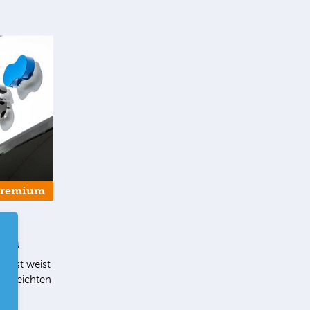
Premium
ern
list weist
en leichten