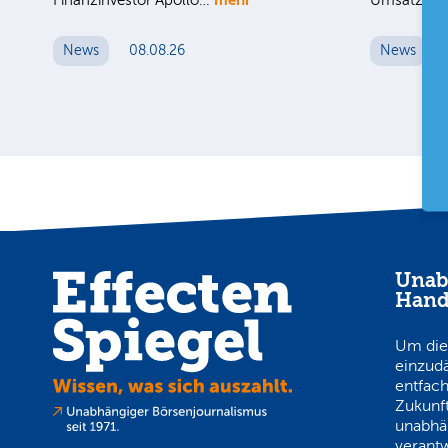
Finanzinvestor Apollo…
Umsatz au
News
08.08.26
News
Unab
Hand
Um die
einzud
entfach
Zukunft
unabhä
verantw