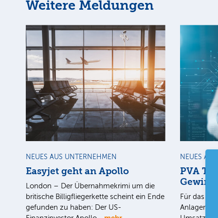
Weitere Meldungen
NEUES AUS UNTERNEHMEN
NEUES AU
Easyjet geht an Apollo
PVA Tep
Gewinn
London – Der Übernahmekrimi um die
britische Billigfliegerkette scheint ein Ende
Für das 1. 
gefunden zu haben: Der US-
Anlagenbau
mehr