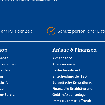
s am Puls der Zeit
Schutz persönlicher Dat
hop
Anlage & Finanzen
erden
Aktiendepot
 kündigen
Altersvorsorge
rrufen
Bestes Investment
in
Entscheidung der FED
hrift
Europäische Zentralbank
ce
Finanzielle Unabhängigkeit
um-Bereich
Geld in Aktien anlegen
Immobilienmarkt-Trends