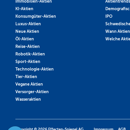
Immobilien-Aktien
Aktientrend
KI-Aktien
Demografisc
Konsumgüter-Aktien
IPO
Luxus-Aktien
Schwedische
Neue Aktien
Wann Aktien
Öl-Aktien
Welche Aktie
Reise-Aktien
Robotik-Aktien
Sport-Aktien
Technologie-Aktien
Tier-Aktien
Vegane Aktien
Versorger-Aktien
Wasseraktien
Copyright © 2026
Effecten-Spiegel AG.
Impressum
AGB