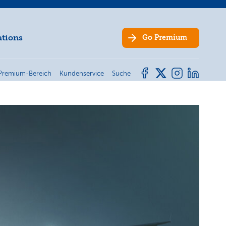
ations
Go
Premium
Premium-Bereich
Kundenservice
Suche