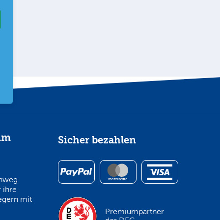
im
Sicher bezahlen
inweg
 ihre
egern mit
Premiumpartner